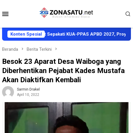
Loncat
ke
Menu
konten
Mobile
Pemkab Halut Sepakati KUA-PPAS APBD 2027, Proyeksi Pendapa
Konten Spesial
Beranda
Berita Terkini
Besok 23 Aparat Desa Waiboga yang
Diberhentikan Pejabat Kades Mustafa
Akan Diaktifkan Kembali
Sarmin Drakel
April 10, 2022