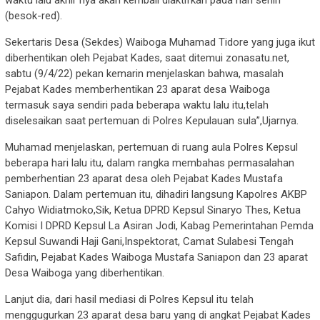
(besok-red).
Sekertaris Desa (Sekdes) Waiboga Muhamad Tidore yang juga ikut
diberhentikan oleh Pejabat Kades, saat ditemui zonasatu.net,
sabtu (9/4/22) pekan kemarin menjelaskan bahwa, masalah
Pejabat Kades memberhentikan 23 aparat desa Waiboga
termasuk saya sendiri pada beberapa waktu lalu itu,telah
diselesaikan saat pertemuan di Polres Kepulauan sula”,Ujarnya.
Muhamad menjelaskan, pertemuan di ruang aula Polres Kepsul
beberapa hari lalu itu, dalam rangka membahas permasalahan
pemberhentian 23 aparat desa oleh Pejabat Kades Mustafa
Saniapon. Dalam pertemuan itu, dihadiri langsung Kapolres AKBP
Cahyo Widiatmoko,Sik, Ketua DPRD Kepsul Sinaryo Thes, Ketua
Komisi I DPRD Kepsul La Asiran Jodi, Kabag Pemerintahan Pemda
Kepsul Suwandi Haji Gani,Inspektorat, Camat Sulabesi Tengah
Safidin, Pejabat Kades Waiboga Mustafa Saniapon dan 23 aparat
Desa Waiboga yang diberhentikan.
Lanjut dia, dari hasil mediasi di Polres Kepsul itu telah
menggugurkan 23 aparat desa baru yang di angkat Pejabat Kades