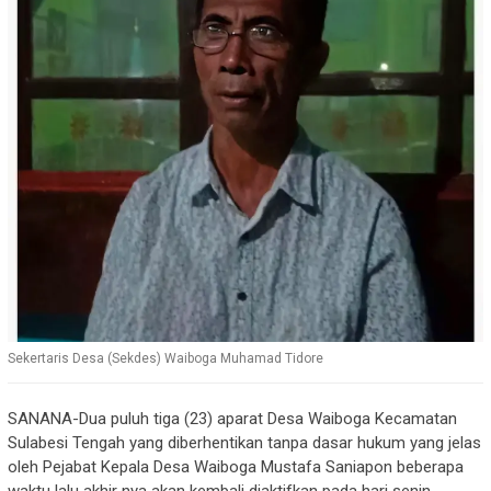
Sekertaris Desa (Sekdes) Waiboga Muhamad Tidore
SANANA-Dua puluh tiga (23) aparat Desa Waiboga Kecamatan
Sulabesi Tengah yang diberhentikan tanpa dasar hukum yang jelas
oleh Pejabat Kepala Desa Waiboga Mustafa Saniapon beberapa
waktu lalu akhir nya akan kembali diaktifkan pada hari senin