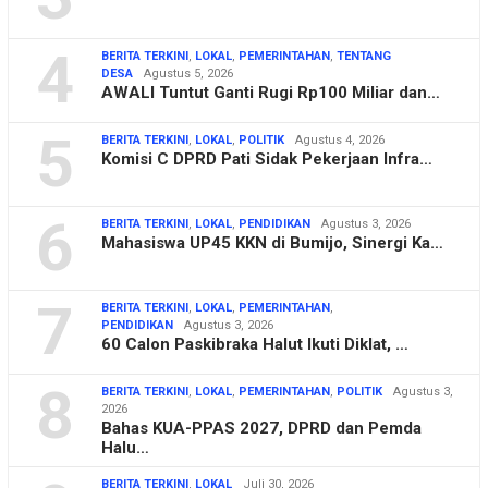
4
BERITA TERKINI
,
LOKAL
,
PEMERINTAHAN
,
TENTANG
DESA
Agustus 5, 2026
AWALI Tuntut Ganti Rugi Rp100 Miliar dan…
5
BERITA TERKINI
,
LOKAL
,
POLITIK
Agustus 4, 2026
Komisi C DPRD Pati Sidak Pekerjaan Infra…
6
BERITA TERKINI
,
LOKAL
,
PENDIDIKAN
Agustus 3, 2026
Mahasiswa UP45 KKN di Bumijo, Sinergi Ka…
7
BERITA TERKINI
,
LOKAL
,
PEMERINTAHAN
,
PENDIDIKAN
Agustus 3, 2026
60 Calon Paskibraka Halut Ikuti Diklat, …
8
BERITA TERKINI
,
LOKAL
,
PEMERINTAHAN
,
POLITIK
Agustus 3,
2026
Bahas KUA-PPAS 2027, DPRD dan Pemda
Halu…
BERITA TERKINI
,
LOKAL
Juli 30, 2026