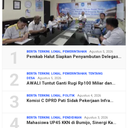
1
BERITA TERKINI
,
LOKAL
,
PEMERINTAHAN
Agustus 5, 2026
Pemkab Halut Siapkan Penyambutan Delegas…
2
BERITA TERKINI
,
LOKAL
,
PEMERINTAHAN
,
TENTANG
DESA
Agustus 5, 2026
AWALI Tuntut Ganti Rugi Rp100 Miliar dan…
3
BERITA TERKINI
,
LOKAL
,
POLITIK
Agustus 4, 2026
Komisi C DPRD Pati Sidak Pekerjaan Infra…
4
BERITA TERKINI
,
LOKAL
,
PENDIDIKAN
Agustus 3, 2026
Mahasiswa UP45 KKN di Bumijo, Sinergi Ka…