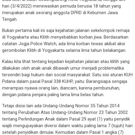
hari (3/4/2022) menewaskan pemuda berusia 18 tahun yang
merupakan anak seorang anggota DPRD di Kebumen Jawa
Tengah.
Bukan pertama kali ini saja kejahatan jalanan sekelompok remaja
di Yogyakarta atau Klitih menyebabkan korban jiwa. Berdasarkan
catatan Jogja Police Watch, ada lima korban tewas akibat aksi
gerombolan Klitih di Yogyakarta selama lima tahun belakangan.
Kalau kita lihat tentang kejadian kejahatan jalanan atau klitih yang
dilakukan oleh anak-anak dibawah umur menjadi problematika
tersendiri bagi hukum dan social masyarakat. Satu sisi aturan KUH
Pidana dalam pasal Pasal 338 KUHP, yaitu: Barangsiapa sengaja
merampas nyawa orang lain, diancam, karena pembunuhan,
dengan pidana penjara paling lama lima belas tahun.
Tetapi disisi lain ada Undang-Undang Nomor 35 Tahun 2014
tentang Perubahan Atas Undang-Undang Nomor 23 Tahun 2002
tentang Perlindungan Anak dalam Pasal 29 ayat (1) yaitu penyidik
wajib mengupayakan diversi dalam waktu paling lama 7 (tujuh) hari
setelah penyidikan dimulai. Kemudian dalam Pasal 1 angka (7)