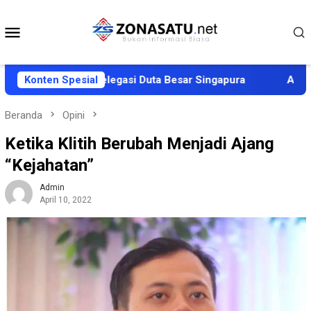
Loncat
ke
Menu
konten
Mobile
yambutan Delegasi Duta Besar Singapura
Konten Spesial
AWALI Tuntut
Beranda
Opini
Ketika Klitih Berubah Menjadi Ajang
“Kejahatan”
Admin
April 10, 2022