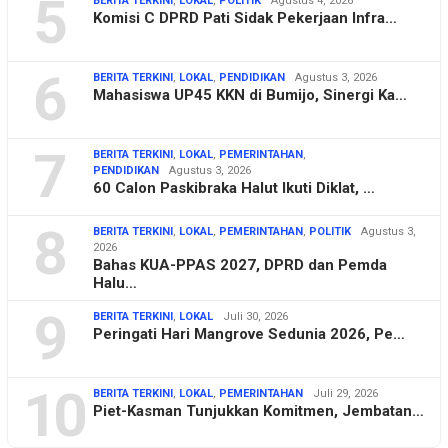
5
BERITA TERKINI
,
LOKAL
,
POLITIK
Agustus 4, 2026
Komisi C DPRD Pati Sidak Pekerjaan Infra…
6
BERITA TERKINI
,
LOKAL
,
PENDIDIKAN
Agustus 3, 2026
Mahasiswa UP45 KKN di Bumijo, Sinergi Ka…
7
BERITA TERKINI
,
LOKAL
,
PEMERINTAHAN
,
PENDIDIKAN
Agustus 3, 2026
60 Calon Paskibraka Halut Ikuti Diklat, …
8
BERITA TERKINI
,
LOKAL
,
PEMERINTAHAN
,
POLITIK
Agustus 3,
2026
Bahas KUA-PPAS 2027, DPRD dan Pemda
Halu…
9
BERITA TERKINI
,
LOKAL
Juli 30, 2026
Peringati Hari Mangrove Sedunia 2026, Pe…
10
BERITA TERKINI
,
LOKAL
,
PEMERINTAHAN
Juli 29, 2026
Piet-Kasman Tunjukkan Komitmen, Jembatan…