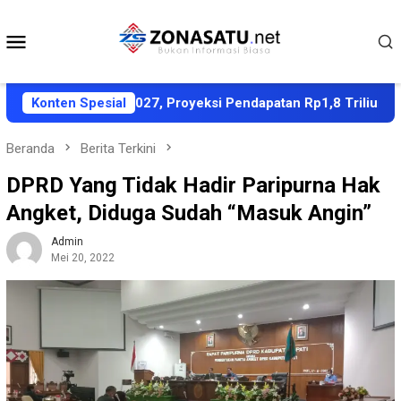
Loncat
ke
Menu
konten
Mobile
PPAS APBD 2027, Proyeksi Pendapatan Rp1,8 Triliun
Konten Spesial
D
Beranda
Berita Terkini
DPRD Yang Tidak Hadir Paripurna Hak
Angket, Diduga Sudah “Masuk Angin”
Admin
Mei 20, 2022