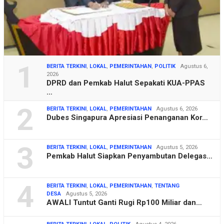
1
BERITA TERKINI
,
LOKAL
,
PEMERINTAHAN
,
POLITIK
Agustus 6,
2026
DPRD dan Pemkab Halut Sepakati KUA-PPAS
…
2
BERITA TERKINI
,
LOKAL
,
PEMERINTAHAN
Agustus 6, 2026
Dubes Singapura Apresiasi Penanganan Kor…
3
BERITA TERKINI
,
LOKAL
,
PEMERINTAHAN
Agustus 5, 2026
Pemkab Halut Siapkan Penyambutan Delegas…
4
BERITA TERKINI
,
LOKAL
,
PEMERINTAHAN
,
TENTANG
DESA
Agustus 5, 2026
AWALI Tuntut Ganti Rugi Rp100 Miliar dan…