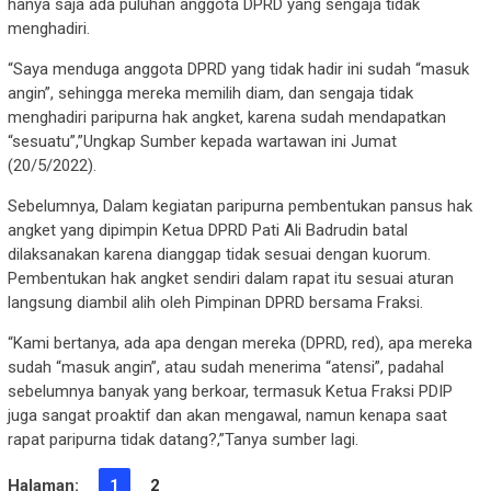
hanya saja ada puluhan anggota DPRD yang sengaja tidak
menghadiri.
“Saya menduga anggota DPRD yang tidak hadir ini sudah “masuk
angin”, sehingga mereka memilih diam, dan sengaja tidak
menghadiri paripurna hak angket, karena sudah mendapatkan
“sesuatu”,”Ungkap Sumber kepada wartawan ini Jumat
(20/5/2022).
Sebelumnya, Dalam kegiatan paripurna pembentukan pansus hak
angket yang dipimpin Ketua DPRD Pati Ali Badrudin batal
dilaksanakan karena dianggap tidak sesuai dengan kuorum.
Pembentukan hak angket sendiri dalam rapat itu sesuai aturan
langsung diambil alih oleh Pimpinan DPRD bersama Fraksi.
“Kami bertanya, ada apa dengan mereka (DPRD, red), apa mereka
sudah “masuk angin”, atau sudah menerima “atensi”, padahal
sebelumnya banyak yang berkoar, termasuk Ketua Fraksi PDIP
juga sangat proaktif dan akan mengawal, namun kenapa saat
rapat paripurna tidak datang?,”Tanya sumber lagi.
Halaman:
1
2