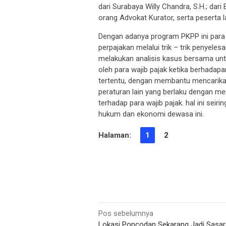
dari Surabaya Willy Chandra, S.H.; da
orang Advokat Kurator, serta peserta l
Dengan adanya program PKPP ini par
perpajakan melalui trik – trik penyele
melakukan analisis kasus bersama un
oleh para wajib pajak ketika berhadapa
tertentu, dengan membantu mencarikan
peraturan lain yang berlaku dengan men
terhadap para wajib pajak. hal ini seir
hukum dan ekonomi dewasa ini.
Halaman:
1
2
Navigasi
Pos sebelumnya
Lokasi Poncodan Sekarang Jadi Sasa