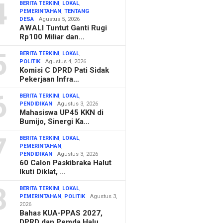
4
BERITA TERKINI
,
LOKAL
,
PEMERINTAHAN
,
TENTANG
DESA
Agustus 5, 2026
AWALI Tuntut Ganti Rugi
Rp100 Miliar dan…
5
BERITA TERKINI
,
LOKAL
,
POLITIK
Agustus 4, 2026
Komisi C DPRD Pati Sidak
Pekerjaan Infra…
6
BERITA TERKINI
,
LOKAL
,
PENDIDIKAN
Agustus 3, 2026
Mahasiswa UP45 KKN di
Bumijo, Sinergi Ka…
7
BERITA TERKINI
,
LOKAL
,
PEMERINTAHAN
,
PENDIDIKAN
Agustus 3, 2026
60 Calon Paskibraka Halut
Ikuti Diklat, …
8
BERITA TERKINI
,
LOKAL
,
PEMERINTAHAN
,
POLITIK
Agustus 3,
2026
Bahas KUA-PPAS 2027,
DPRD dan Pemda Halu…