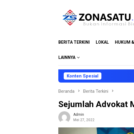
Loncat
ke
konten
BERITA TERKINI
LOKAL
HUKUM &
LAINNYA
Konten Spesial
Beranda
Berita Terkini
Sejumlah Advokat 
Admin
Mei 27, 2022