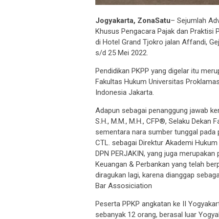
Jogyakarta, ZonaSatu
– Sejumlah Adv
Khusus Pengacara Pajak dan Praktisi P
di Hotel Grand Tjokro jalan Affandi, G
s/d 25 Mei 2022.
Pendidikan PKPP yang digelar itu meru
Fakultas Hukum Universitas Proklama
Indonesia Jakarta.
Adapun sebagai penanggung jawab kerja
S.H., M.M., M.H., CFP®, Selaku Dekan 
sementara nara sumber tunggal pada pen
CTL. sebagai Direktur Akademi Hukum 
DPN PERJAKIN, yang juga merupakan pr
Keuangan & Perbankan yang telah berp
diragukan lagi, karena dianggap seba
Bar Assosiciation
Peserta PPKP angkatan ke II Yogyakart
sebanyak 12 orang, berasal luar Yogyak