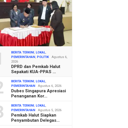
1
BERITA TERKINI
,
LOKAL
,
PEMERINTAHAN
,
POLITIK
Agustus 6,
2026
DPRD dan Pemkab Halut
Sepakati KUA-PPAS …
2
BERITA TERKINI
,
LOKAL
,
PEMERINTAHAN
Agustus 6, 2026
Dubes Singapura Apresiasi
Penanganan Kor…
3
BERITA TERKINI
,
LOKAL
,
PEMERINTAHAN
Agustus 5, 2026
Pemkab Halut Siapkan
Penyambutan Delegas…