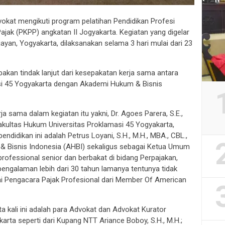
okat mengikuti program pelatihan Pendidikan Profesi
ajak (PKPP) angkatan II Jogyakarta. Kegiatan yang digelar
ejayan, Yogyakarta, dilaksanakan selama 3 hari mulai dari 23
pakan tindak lanjut dari kesepakatan kerja sama antara
si 45 Yogyakarta dengan Akademi Hukum & Bisnis
 sama dalam kegiatan itu yakni, Dr. Agoes Parera, S.E.,
Fakultas Hukum Universitas Proklamasi 45 Yogyakarta,
didikan ini adalah Petrus Loyani, S.H., M.H., MBA., CBL.,
& Bisnis Indonesia (AHBI) sekaligus sebagai Ketua Umum
ofessional senior dan berbakat di bidang Perpajakan,
engalaman lebih dari 30 tahun lamanya tentunya tidak
gai Pengacara Pajak Profesional dari Member Of American
a kali ini adalah para Advokat dan Advokat Kurator
arta seperti dari Kupang NTT Ariance Boboy, S.H., M.H.;