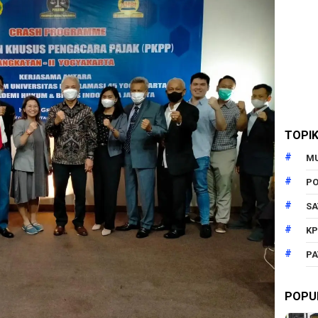
TOPI
M
PO
SA
KP
PA
POPU