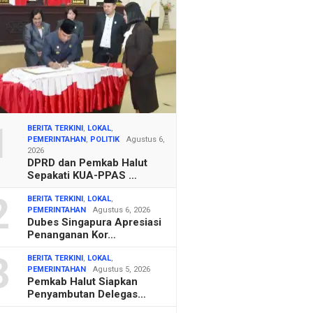
1
BERITA TERKINI
,
LOKAL
,
PEMERINTAHAN
,
POLITIK
Agustus 6,
2026
DPRD dan Pemkab Halut
Sepakati KUA-PPAS …
2
BERITA TERKINI
,
LOKAL
,
PEMERINTAHAN
Agustus 6, 2026
Dubes Singapura Apresiasi
Penanganan Kor…
3
BERITA TERKINI
,
LOKAL
,
PEMERINTAHAN
Agustus 5, 2026
Pemkab Halut Siapkan
Penyambutan Delegas…