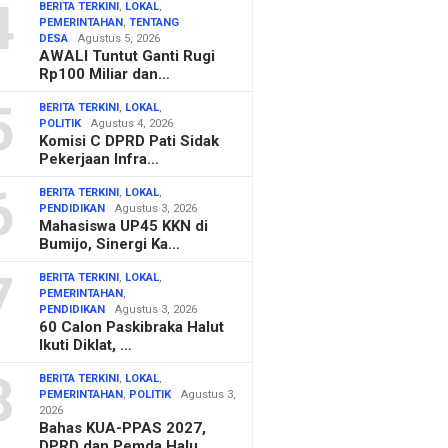
4
BERITA TERKINI
,
LOKAL
,
PEMERINTAHAN
,
TENTANG
DESA
Agustus 5, 2026
AWALI Tuntut Ganti Rugi
Rp100 Miliar dan…
5
BERITA TERKINI
,
LOKAL
,
POLITIK
Agustus 4, 2026
Komisi C DPRD Pati Sidak
Pekerjaan Infra…
6
BERITA TERKINI
,
LOKAL
,
PENDIDIKAN
Agustus 3, 2026
Mahasiswa UP45 KKN di
Bumijo, Sinergi Ka…
7
BERITA TERKINI
,
LOKAL
,
PEMERINTAHAN
,
PENDIDIKAN
Agustus 3, 2026
60 Calon Paskibraka Halut
Ikuti Diklat, …
8
BERITA TERKINI
,
LOKAL
,
PEMERINTAHAN
,
POLITIK
Agustus 3,
2026
Bahas KUA-PPAS 2027,
DPRD dan Pemda Halu…