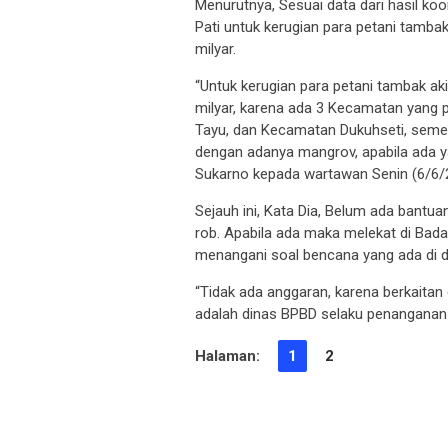
Menurutnya, Sesuai data dari hasil ko
Pati untuk kerugian para petani tamba
milyar.
“Untuk kerugian para petani tambak ak
milyar, karena ada 3 Kecamatan yang 
Tayu, dan Kecamatan Dukuhseti, seme
dengan adanya mangrov, apabila ada 
Sukarno kepada wartawan Senin (6/6/2
Sejauh ini, Kata Dia, Belum ada bantu
rob. Apabila ada maka melekat di Ba
menangani soal bencana yang ada di d
“Tidak ada anggaran, karena berkaita
adalah dinas BPBD selaku penanganan
Halaman:
1
2