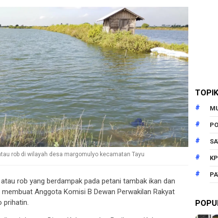
TOPI
M
PO
SA
 atau rob di wilayah desa margomulyo kecamatan Tayu
KP
PA
 atau rob yang berdampak pada petani tambak ikan dan
a membuat Anggota Komisi B Dewan Perwakilan Rakyat
prihatin.
POPU