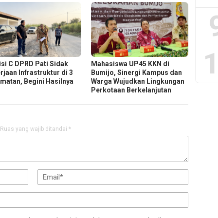
1
si C DPRD Pati Sidak
Mahasiswa UP45 KKN di
jaan Infrastruktur di 3
Bumijo, Sinergi Kampus dan
matan, Begini Hasilnya
Warga Wujudkan Lingkungan
Perkotaan Berkelanjutan
Ruas yang wajib ditandai
*