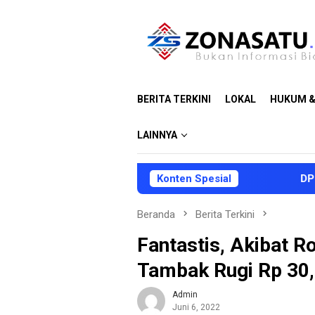
Loncat
ke
konten
BERITA TERKINI
LOKAL
HUKUM &
LAINNYA
Konten Spesial
DPRD dan Pemk
Beranda
Berita Terkini
Fantastis, Akibat R
Tambak Rugi Rp 30,
Admin
Juni 6, 2022