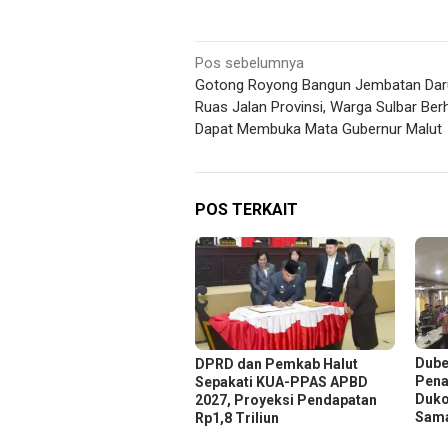
Navigasi
Pos sebelumnya
Gotong Royong Bangun Jembatan Daru
pos
Ruas Jalan Provinsi, Warga Sulbar Ber
Dapat Membuka Mata Gubernur Malut
POS TERKAIT
Dube
DPRD dan Pemkab Halut
Pena
Sepakati KUA-PPAS APBD
Duko
2027, Proyeksi Pendapatan
Sam
Rp1,8 Triliun