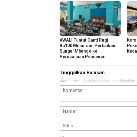
AWALI Tuntut Ganti Rugi
Komi
Rp100 Miliar dan Perbaikan
Peker
Sungai Mbango ke
Keca
Perusahaan Pencemar
Tinggalkan Balasan
Alamat email Anda tidak akan dipublikasikan.