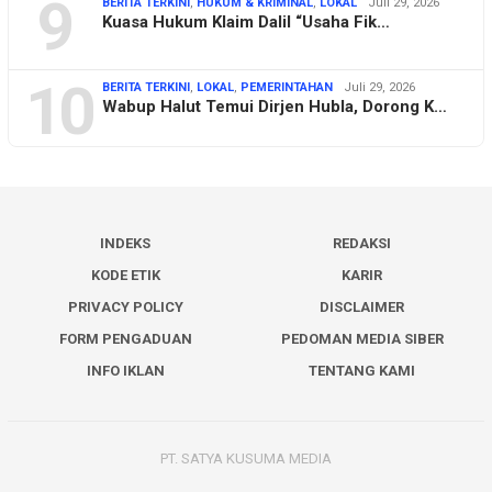
9
BERITA TERKINI
,
HUKUM & KRIMINAL
,
LOKAL
Juli 29, 2026
Kuasa Hukum Klaim Dalil “Usaha Fik…
10
BERITA TERKINI
,
LOKAL
,
PEMERINTAHAN
Juli 29, 2026
Wabup Halut Temui Dirjen Hubla, Dorong K…
INDEKS
REDAKSI
KODE ETIK
KARIR
PRIVACY POLICY
DISCLAIMER
FORM PENGADUAN
PEDOMAN MEDIA SIBER
INFO IKLAN
TENTANG KAMI
PT. SATYA KUSUMA MEDIA