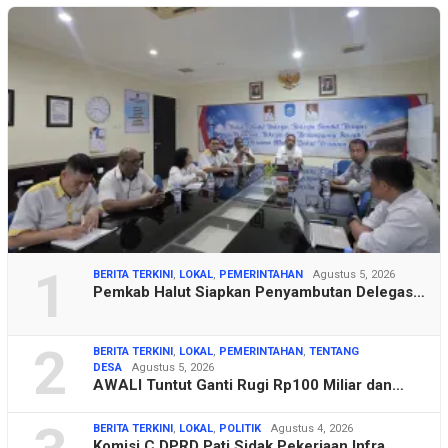
1
BERITA TERKINI
,
LOKAL
,
PEMERINTAHAN
Agustus 5, 2026
Pemkab Halut Siapkan Penyambutan Delegas…
2
BERITA TERKINI
,
LOKAL
,
PEMERINTAHAN
,
TENTANG
DESA
Agustus 5, 2026
AWALI Tuntut Ganti Rugi Rp100 Miliar dan…
BERITA TERKINI
,
LOKAL
,
POLITIK
Agustus 4, 2026
Komisi C DPRD Pati Sidak Pekerjaan Infra…