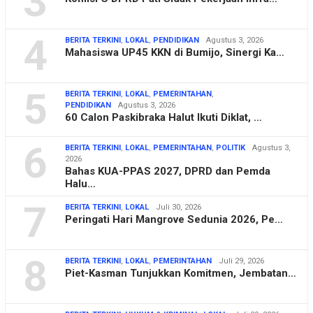
3
4
BERITA TERKINI
,
LOKAL
,
PENDIDIKAN
Agustus 3, 2026
Mahasiswa UP45 KKN di Bumijo, Sinergi Ka…
5
BERITA TERKINI
,
LOKAL
,
PEMERINTAHAN
,
PENDIDIKAN
Agustus 3, 2026
60 Calon Paskibraka Halut Ikuti Diklat, …
6
BERITA TERKINI
,
LOKAL
,
PEMERINTAHAN
,
POLITIK
Agustus 3,
2026
Bahas KUA-PPAS 2027, DPRD dan Pemda
Halu…
7
BERITA TERKINI
,
LOKAL
Juli 30, 2026
Peringati Hari Mangrove Sedunia 2026, Pe…
8
BERITA TERKINI
,
LOKAL
,
PEMERINTAHAN
Juli 29, 2026
Piet-Kasman Tunjukkan Komitmen, Jembatan…