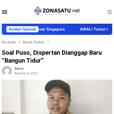
Loncat
ke
Menu
konten
Mobile
egasi Duta Besar Singapura
Konten Spesial
AWALI Tuntut Ganti Rugi 
Beranda
Berita Terkini
Soal Puso, Dispertan Dianggap Baru
“Bangun Tidur”
Admin
Agustus 9, 2022