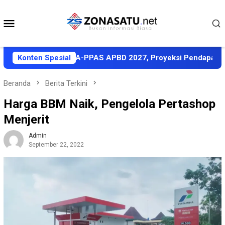
Loncat
ke
Menu
konten
Mobile
t Sepakati KUA-PPAS APBD 2027, Proyeksi Pendapatan Rp1,8 T
Konten Spesial
Beranda
Berita Terkini
Harga BBM Naik, Pengelola Pertashop
Menjerit
Admin
September 22, 2022