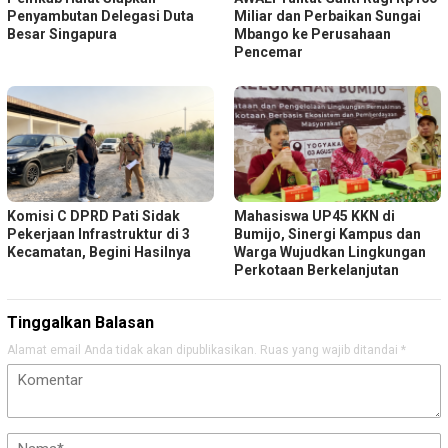
Penyambutan Delegasi Duta
Miliar dan Perbaikan Sungai
Besar Singapura
Mbango ke Perusahaan
Pencemar
Komisi C DPRD Pati Sidak
Mahasiswa UP45 KKN di
Pekerjaan Infrastruktur di 3
Bumijo, Sinergi Kampus dan
Kecamatan, Begini Hasilnya
Warga Wujudkan Lingkungan
Perkotaan Berkelanjutan
Tinggalkan Balasan
Alamat email Anda tidak akan dipublikasikan.
Ruas yang wajib ditandai
*