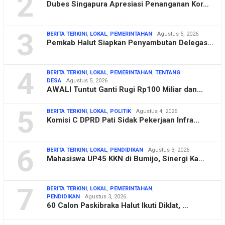
2
Dubes Singapura Apresiasi Penanganan Kor…
3
BERITA TERKINI
,
LOKAL
,
PEMERINTAHAN
Agustus 5, 2026
Pemkab Halut Siapkan Penyambutan Delegas…
4
BERITA TERKINI
,
LOKAL
,
PEMERINTAHAN
,
TENTANG
DESA
Agustus 5, 2026
AWALI Tuntut Ganti Rugi Rp100 Miliar dan…
5
BERITA TERKINI
,
LOKAL
,
POLITIK
Agustus 4, 2026
Komisi C DPRD Pati Sidak Pekerjaan Infra…
6
BERITA TERKINI
,
LOKAL
,
PENDIDIKAN
Agustus 3, 2026
Mahasiswa UP45 KKN di Bumijo, Sinergi Ka…
7
BERITA TERKINI
,
LOKAL
,
PEMERINTAHAN
,
PENDIDIKAN
Agustus 3, 2026
60 Calon Paskibraka Halut Ikuti Diklat, …