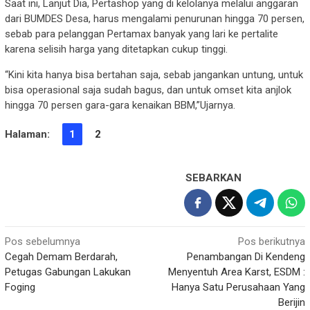
Saat ini, Lanjut Dia, Pertashop yang di kelolanya melalui anggaran
dari BUMDES Desa, harus mengalami penurunan hingga 70 persen,
sebab para pelanggan Pertamax banyak yang lari ke pertalite
karena selisih harga yang ditetapkan cukup tinggi.
“Kini kita hanya bisa bertahan saja, sebab jangankan untung, untuk
bisa operasional saja sudah bagus, dan untuk omset kita anjlok
hingga 70 persen gara-gara kenaikan BBM,”Ujarnya.
Halaman:
1
2
SEBARKAN
Navigasi
Pos sebelumnya
Pos berikutnya
Cegah Demam Berdarah,
Penambangan Di Kendeng
pos
Petugas Gabungan Lakukan
Menyentuh Area Karst, ESDM :
Foging
Hanya Satu Perusahaan Yang
Berijin