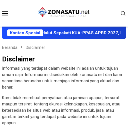
Loncat
ke
Menu
konten
Mobile
RD dan Pemkab Halut Sepakati KUA-PPAS APBD 2027, Proyeksi
Konten Spesial
Beranda
Disclaimer
Disclaimer
Informasi yang terdapat dalam website ini adalah untuk tujuan
umum saja. Informasi ini disediakan oleh zonasatu.net dan kami
senantiasa berusaha untuk menjaga informasi yang aktual dan
benar.
Kami tidak membuat pernyataan atau jaminan apapun, tersurat
maupun tersirat, tentang akurasi kelengkapan, kesesuaian, atau
ketersediaan ke situs web atau informasi, produk, jasa, atau
gambar terkait yang terdapat pada website ini untuk tujuan
apapun.