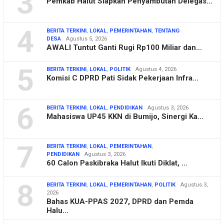
3
Pemkab Halut Siapkan Penyambutan Delegas…
4
BERITA TERKINI
,
LOKAL
,
PEMERINTAHAN
,
TENTANG
DESA
Agustus 5, 2026
AWALI Tuntut Ganti Rugi Rp100 Miliar dan…
5
BERITA TERKINI
,
LOKAL
,
POLITIK
Agustus 4, 2026
Komisi C DPRD Pati Sidak Pekerjaan Infra…
6
BERITA TERKINI
,
LOKAL
,
PENDIDIKAN
Agustus 3, 2026
Mahasiswa UP45 KKN di Bumijo, Sinergi Ka…
7
BERITA TERKINI
,
LOKAL
,
PEMERINTAHAN
,
PENDIDIKAN
Agustus 3, 2026
60 Calon Paskibraka Halut Ikuti Diklat, …
8
BERITA TERKINI
,
LOKAL
,
PEMERINTAHAN
,
POLITIK
Agustus 3,
2026
Bahas KUA-PPAS 2027, DPRD dan Pemda
Halu…