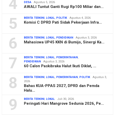
4
DESA
Agustus 5, 2026
AWALI Tuntut Ganti Rugi Rp100 Miliar dan…
5
BERITA TERKINI
,
LOKAL
,
POLITIK
Agustus 4, 2026
Komisi C DPRD Pati Sidak Pekerjaan Infra…
6
BERITA TERKINI
,
LOKAL
,
PENDIDIKAN
Agustus 3, 2026
Mahasiswa UP45 KKN di Bumijo, Sinergi Ka…
7
BERITA TERKINI
,
LOKAL
,
PEMERINTAHAN
,
PENDIDIKAN
Agustus 3, 2026
60 Calon Paskibraka Halut Ikuti Diklat, …
8
BERITA TERKINI
,
LOKAL
,
PEMERINTAHAN
,
POLITIK
Agustus 3,
2026
Bahas KUA-PPAS 2027, DPRD dan Pemda
Halu…
9
BERITA TERKINI
,
LOKAL
Juli 30, 2026
Peringati Hari Mangrove Sedunia 2026, Pe…