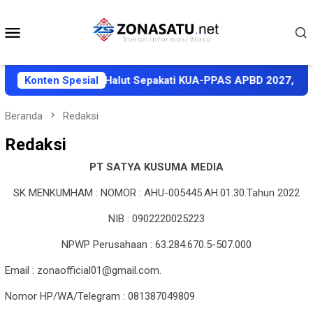
Loncat
ke
Menu
konten
Mobile
PRD dan Pemkab Halut Sepakati KUA-PPAS APBD 2027, Proyeksi
Konten Spesial
Beranda
Redaksi
Redaksi
PT SATYA KUSUMA MEDIA
SK MENKUMHAM : NOMOR : AHU-005445.AH.01.30.Tahun 2022
NIB : 0902220025223
NPWP Perusahaan : 63.284.670.5-507.000
Email : zonaofficial01@gmail.com.
Nomor HP/WA/Telegram : 081387049809