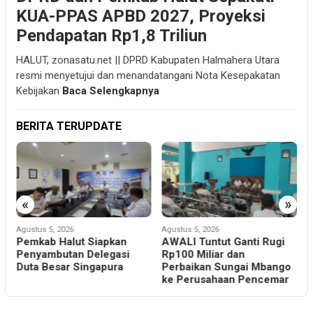
KUA-PPAS APBD 2027, Proyeksi
Pendapatan Rp1,8 Triliun
HALUT, zonasatu.net || DPRD Kabupaten Halmahera Utara
resmi menyetujui dan menandatangani Nota Kesepakatan
Kebijakan
Baca Selengkapnya
BERITA TERUPDATE
«
»
Agustus 5, 2026
Agustus 5, 2026
A
i
Pemkab Halut Siapkan
AWALI Tuntut Ganti Rugi
D
i
Penyambutan Delegasi
Rp100 Miliar dan
P
Duta Besar Singapura
Perbaikan Sungai Mbango
D
ke Perusahaan Pencemar
K