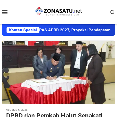
Loncat
ke
Menu
konten
Mobile
A-PPAS APBD 2027, Proyeksi Pendapatan Rp1,8 Triliun
Konten Spesial
Agustus 6, 2026
DPRD dan Pemkab Halut Sepakati