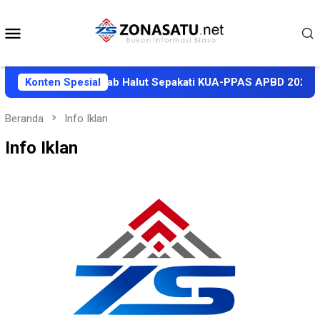
Loncat
ke
Menu
konten
Mobile
DPRD dan Pemkab Halut Sepakati KUA-PPAS APBD 2027, Proy
Konten Spesial
Beranda
Info Iklan
Info Iklan