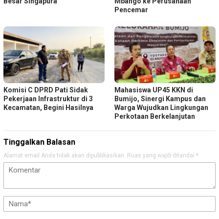
Besar Singapura
Mbango ke Perusahaan
Pencemar
Komisi C DPRD Pati Sidak
Mahasiswa UP45 KKN di
Pekerjaan Infrastruktur di 3
Bumijo, Sinergi Kampus dan
Kecamatan, Begini Hasilnya
Warga Wujudkan Lingkungan
Perkotaan Berkelanjutan
Tinggalkan Balasan
Alamat email Anda tidak akan dipublikasikan.
Ruas yang wajib ditandai
*