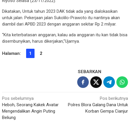
Riyoso Selasa (23/11/2022).
Dikatakan, Untuk tahun 2023 DAK tidak ada yang dialokasikan
untuk jalan. Pekerjaan jalan Sukolilo-Prawoto itu nantinya akan
diambil dari APBD 2023 dengan anggaran sekitar Rp 2 milyar.
“Kita keterbatasan anggaran, kalau ada anggaran itu kan tidak bisa
disembunyikan, harus dikerjakan,”Ujarnya.
Halaman:
1
2
SEBARKAN
Navigasi
Pos sebelumnya
Pos berikutnya
Heboh, Seorang Kakek Avatar
Polres Blora Galang Dana Untuk
pos
Mengendalikan Angin Puting
Korban Gempa Cianjur
Beliung