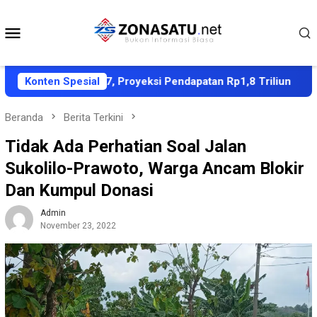
Loncat
ke
Menu
konten
Mobile
S APBD 2027, Proyeksi Pendapatan Rp1,8 Triliun
Konten Spesial
Dube
Beranda
Berita Terkini
Tidak Ada Perhatian Soal Jalan
Sukolilo-Prawoto, Warga Ancam Blokir
Dan Kumpul Donasi
Admin
November 23, 2022