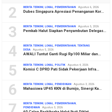
2
BERITA TERKINI
,
LOKAL
,
PEMERINTAHAN
Agustus 6, 2026
Dubes Singapura Apresiasi Penanganan Kor…
3
BERITA TERKINI
,
LOKAL
,
PEMERINTAHAN
Agustus 5, 2026
Pemkab Halut Siapkan Penyambutan Delegas…
4
BERITA TERKINI
,
LOKAL
,
PEMERINTAHAN
,
TENTANG
DESA
Agustus 5, 2026
AWALI Tuntut Ganti Rugi Rp100 Miliar dan…
5
BERITA TERKINI
,
LOKAL
,
POLITIK
Agustus 4, 2026
Komisi C DPRD Pati Sidak Pekerjaan Infra…
6
BERITA TERKINI
,
LOKAL
,
PENDIDIKAN
Agustus 3, 2026
Mahasiswa UP45 KKN di Bumijo, Sinergi Ka…
7
BERITA TERKINI
,
LOKAL
,
PEMERINTAHAN
,
PENDIDIKAN
Agustus 3, 2026
60 Calon Paskibraka Halut Ikuti Diklat, …