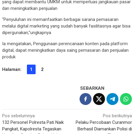
yang dapat membantu UMKM untuk memperluas jangkauan pasar
dan meningkatkan penjualan
“Penyuluhan ini memanfaatkan berbagai sarana pemasaran
melalui digital marketing yang sudah banyak fasilitasnya agar bisa
dipergunakan,”ungkapnya
Ia mengatakan, Penggunaan perencanaan konten pada platform
digital, dapat meningkatkan daya saing pemasaran dan penjualan
produk
Halaman:
1
2
SEBARKAN
Navigasi
Pos sebelumnya
Pos berikutnya
132 Personel Polresta Pati Naik
Pelaku Percobaan Curanmor
pos
Pangkat, Kapolresta Tegaskan
Berhasil Diamankan Polisi di