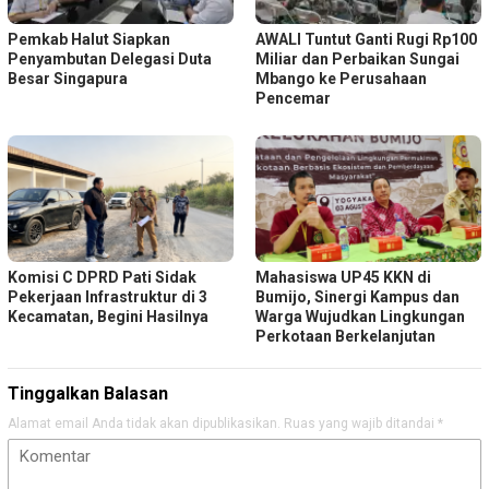
Pemkab Halut Siapkan
AWALI Tuntut Ganti Rugi Rp100
Penyambutan Delegasi Duta
Miliar dan Perbaikan Sungai
Besar Singapura
Mbango ke Perusahaan
Pencemar
Komisi C DPRD Pati Sidak
Mahasiswa UP45 KKN di
Pekerjaan Infrastruktur di 3
Bumijo, Sinergi Kampus dan
Kecamatan, Begini Hasilnya
Warga Wujudkan Lingkungan
Perkotaan Berkelanjutan
Tinggalkan Balasan
Alamat email Anda tidak akan dipublikasikan.
Ruas yang wajib ditandai
*