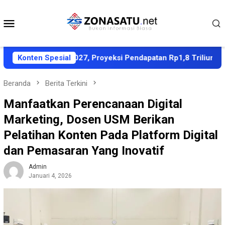
Loncat
ke
Menu
konten
Mobile
AS APBD 2027, Proyeksi Pendapatan Rp1,8 Triliun
Konten Spesial
Dub
Beranda
Berita Terkini
Manfaatkan Perencanaan Digital
Marketing, Dosen USM Berikan
Pelatihan Konten Pada Platform Digital
dan Pemasaran Yang Inovatif
Admin
Januari 4, 2026