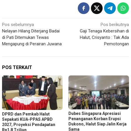
Navigasi
Pos sebelumnya
Pos berikutnya
Nelayan Hilang Diterjang Badai
Gaji Tenaga Kebersihan di
pos
di Pati Ditemukan Tewas
Halut, Crisyanto : Tak Ada
Mengapung di Perairan Juwana
Pemotongan
POS TERKAIT
Dubes Singapura Apresiasi
DPRD dan Pemkab Halut
Penanganan Korban Erupsi
Sepakati KUA-PPAS APBD
Dukono, Halut Siap Jalin Kerja
2027, Proyeksi Pendapatan
Sama
Rp1,8 Triliun