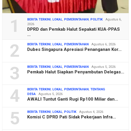
1
BERITA TERKINI
,
LOKAL
,
PEMERINTAHAN
,
POLITIK
Agustus 6,
2026
DPRD dan Pemkab Halut Sepakati KUA-PPAS
…
2
BERITA TERKINI
,
LOKAL
,
PEMERINTAHAN
Agustus 6, 2026
Dubes Singapura Apresiasi Penanganan Kor…
3
BERITA TERKINI
,
LOKAL
,
PEMERINTAHAN
Agustus 5, 2026
Pemkab Halut Siapkan Penyambutan Delegas…
4
BERITA TERKINI
,
LOKAL
,
PEMERINTAHAN
,
TENTANG
DESA
Agustus 5, 2026
AWALI Tuntut Ganti Rugi Rp100 Miliar dan…
5
BERITA TERKINI
,
LOKAL
,
POLITIK
Agustus 4, 2026
Komisi C DPRD Pati Sidak Pekerjaan Infra…