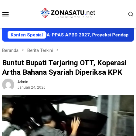
Loncat
ke
Menu
konten
Mobile
t Sepakati KUA-PPAS APBD 2027, Proyeksi Pendapatan Rp1,8 
Konten Spesial
Beranda
Berita Terkini
Buntut Bupati Terjaring OTT, Koperasi
Artha Bahana Syariah Diperiksa KPK
Admin
Januari 24, 2026