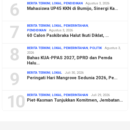
6
BERITA TERKINI
,
LOKAL
,
PENDIDIKAN
Agustus 3, 2026
Mahasiswa UP45 KKN di Bumijo, Sinergi Ka…
7
BERITA TERKINI
,
LOKAL
,
PEMERINTAHAN
,
PENDIDIKAN
Agustus 3, 2026
60 Calon Paskibraka Halut Ikuti Diklat, …
8
BERITA TERKINI
,
LOKAL
,
PEMERINTAHAN
,
POLITIK
Agustus 3,
2026
Bahas KUA-PPAS 2027, DPRD dan Pemda
Halu…
9
BERITA TERKINI
,
LOKAL
Juli 30, 2026
Peringati Hari Mangrove Sedunia 2026, Pe…
10
BERITA TERKINI
,
LOKAL
,
PEMERINTAHAN
Juli 29, 2026
Piet-Kasman Tunjukkan Komitmen, Jembatan…