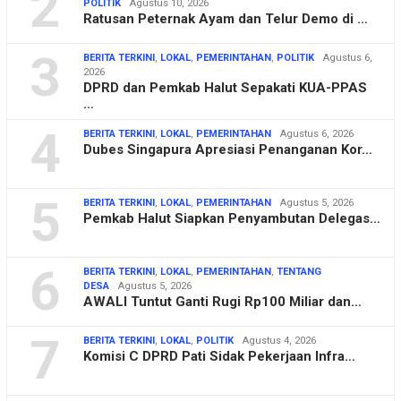
2
POLITIK
Agustus 10, 2026
Ratusan Peternak Ayam dan Telur Demo di …
3
BERITA TERKINI
,
LOKAL
,
PEMERINTAHAN
,
POLITIK
Agustus 6,
2026
DPRD dan Pemkab Halut Sepakati KUA-PPAS
…
4
BERITA TERKINI
,
LOKAL
,
PEMERINTAHAN
Agustus 6, 2026
Dubes Singapura Apresiasi Penanganan Kor…
5
BERITA TERKINI
,
LOKAL
,
PEMERINTAHAN
Agustus 5, 2026
Pemkab Halut Siapkan Penyambutan Delegas…
6
BERITA TERKINI
,
LOKAL
,
PEMERINTAHAN
,
TENTANG
DESA
Agustus 5, 2026
AWALI Tuntut Ganti Rugi Rp100 Miliar dan…
7
BERITA TERKINI
,
LOKAL
,
POLITIK
Agustus 4, 2026
Komisi C DPRD Pati Sidak Pekerjaan Infra…