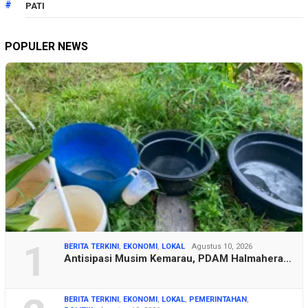
PATI
POPULER NEWS
1
BERITA TERKINI
,
EKONOMI
,
LOKAL
Agustus 10, 2026
Antisipasi Musim Kemarau, PDAM Halmahera…
BERITA TERKINI
,
EKONOMI
,
LOKAL
,
PEMERINTAHAN
,