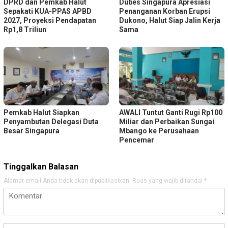
DPRD dan Pemkab Halut
Dubes Singapura Apresiasi
Sepakati KUA-PPAS APBD
Penanganan Korban Erupsi
2027, Proyeksi Pendapatan
Dukono, Halut Siap Jalin Kerja
Rp1,8 Triliun
Sama
Pemkab Halut Siapkan
AWALI Tuntut Ganti Rugi Rp100
Penyambutan Delegasi Duta
Miliar dan Perbaikan Sungai
Besar Singapura
Mbango ke Perusahaan
Pencemar
Tinggalkan Balasan
Alamat email Anda tidak akan dipublikasikan.
Ruas yang wajib ditandai
*