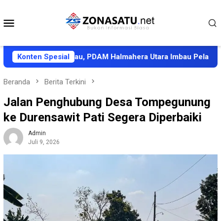
Loncat
ke
Menu
konten
Mobile
i Musim Kemarau, PDAM Halmahera Utara Imbau Pelanggan Sim
Konten Spesial
Beranda
Berita Terkini
Jalan Penghubung Desa Tompegunung
ke Durensawit Pati Segera Diperbaiki
Admin
Juli 9, 2026