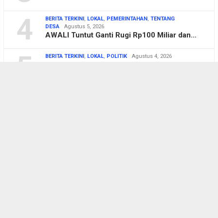
4
BERITA TERKINI
,
LOKAL
,
PEMERINTAHAN
,
TENTANG
DESA
Agustus 5, 2026
AWALI Tuntut Ganti Rugi Rp100 Miliar dan…
5
BERITA TERKINI
,
LOKAL
,
POLITIK
Agustus 4, 2026
Komisi C DPRD Pati Sidak Pekerjaan Infra…
6
BERITA TERKINI
,
LOKAL
,
PENDIDIKAN
Agustus 3, 2026
Mahasiswa UP45 KKN di Bumijo, Sinergi Ka…
7
BERITA TERKINI
,
LOKAL
,
PEMERINTAHAN
,
PENDIDIKAN
Agustus 3, 2026
60 Calon Paskibraka Halut Ikuti Diklat, …
8
BERITA TERKINI
,
LOKAL
,
PEMERINTAHAN
,
POLITIK
Agustus 3,
2026
Bahas KUA-PPAS 2027, DPRD dan Pemda
Halu…
BERITA TERKINI
,
LOKAL
Juli 30, 2026