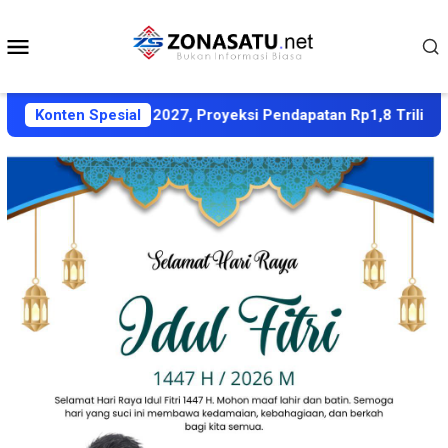
Loncat
ke
Menu
konten
Mobile
AS APBD 2027, Proyeksi Pendapatan Rp1,8 Triliun
Konten Spesial
Dub