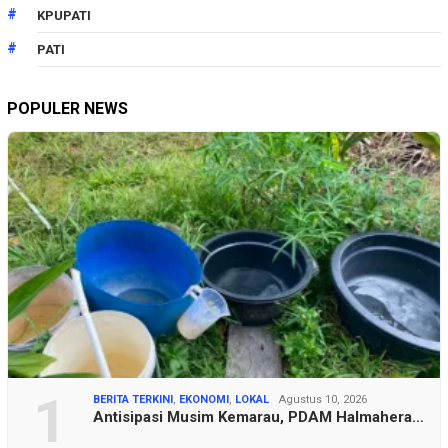
KPUPATI
PATI
POPULER NEWS
1
BERITA TERKINI
,
EKONOMI
,
LOKAL
Agustus 10, 2026
Antisipasi Musim Kemarau, PDAM Halmahera…