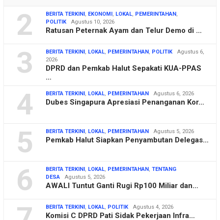
2
BERITA TERKINI
,
EKONOMI
,
LOKAL
,
PEMERINTAHAN
,
POLITIK
Agustus 10, 2026
Ratusan Peternak Ayam dan Telur Demo di …
3
BERITA TERKINI
,
LOKAL
,
PEMERINTAHAN
,
POLITIK
Agustus 6,
2026
DPRD dan Pemkab Halut Sepakati KUA-PPAS
…
4
BERITA TERKINI
,
LOKAL
,
PEMERINTAHAN
Agustus 6, 2026
Dubes Singapura Apresiasi Penanganan Kor…
5
BERITA TERKINI
,
LOKAL
,
PEMERINTAHAN
Agustus 5, 2026
Pemkab Halut Siapkan Penyambutan Delegas…
6
BERITA TERKINI
,
LOKAL
,
PEMERINTAHAN
,
TENTANG
DESA
Agustus 5, 2026
AWALI Tuntut Ganti Rugi Rp100 Miliar dan…
7
BERITA TERKINI
,
LOKAL
,
POLITIK
Agustus 4, 2026
Komisi C DPRD Pati Sidak Pekerjaan Infra…