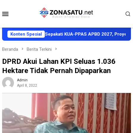
Loncat
ke
Menu
konten
Mobile
emkab Halut Sepakati KUA-PPAS APBD 2027, Proyeksi Pendapa
Konten Spesial
Beranda
Berita Terkini
DPRD Akui Lahan KPI Seluas 1.036
Hektare Tidak Pernah Dipaparkan
Admin
April 8, 2022