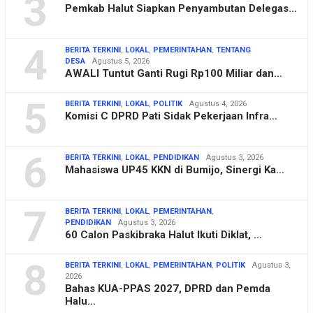
3
Pemkab Halut Siapkan Penyambutan Delegas…
4
BERITA TERKINI
,
LOKAL
,
PEMERINTAHAN
,
TENTANG
DESA
Agustus 5, 2026
AWALI Tuntut Ganti Rugi Rp100 Miliar dan…
5
BERITA TERKINI
,
LOKAL
,
POLITIK
Agustus 4, 2026
Komisi C DPRD Pati Sidak Pekerjaan Infra…
6
BERITA TERKINI
,
LOKAL
,
PENDIDIKAN
Agustus 3, 2026
Mahasiswa UP45 KKN di Bumijo, Sinergi Ka…
7
BERITA TERKINI
,
LOKAL
,
PEMERINTAHAN
,
PENDIDIKAN
Agustus 3, 2026
60 Calon Paskibraka Halut Ikuti Diklat, …
8
BERITA TERKINI
,
LOKAL
,
PEMERINTAHAN
,
POLITIK
Agustus 3,
2026
Bahas KUA-PPAS 2027, DPRD dan Pemda
Halu…