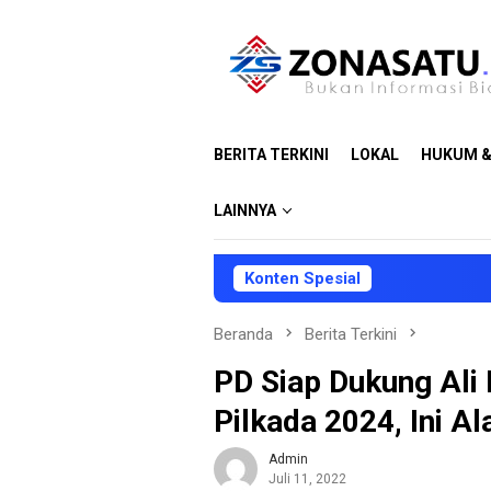
Loncat
ke
konten
BERITA TERKINI
LOKAL
HUKUM &
LAINNYA
Konten Spesial
Pemkab Ha
Beranda
Berita Terkini
PD Siap Dukung Ali
Pilkada 2024, Ini A
Admin
Juli 11, 2022