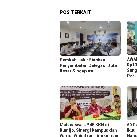
POS TERKAIT
AWAL
Pemkab Halut Siapkan
Rp10
Penyambutan Delegasi Duta
Sung
Besar Singapura
Peru
Mahasiswa UP45 KKN di
60 C
Bumijo, Sinergi Kampus dan
Ikuti
Warga Wujudkan Lingkungan
Nama