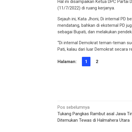
Hal ini disampaikan Ketua DPC Partai 
(11/7/2022) di ruang kerjanya.
Sejauh ini, Kata Jhoni, Di internal PD 
mendatang, bahkan di eksternal PD jug
sebagai Bupati, dan melakukan pende
“Di internal Demokrat teman-teman sud
Pati, kalau dari luar Demokrat secara
Halaman:
1
2
Navigasi
Pos sebelumnya
Tukang Pangkas Rambut asal Jawa Tim
pos
Ditemukan Tewas di Halmahera Utara