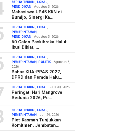
4
BERITA TERKINI
,
LOKAL
,
PENDIDIKAN
Agustus 3, 2026
Mahasiswa UP45 KKN di
Bumijo, Sinergi Ka…
5
BERITA TERKINI
,
LOKAL
,
PEMERINTAHAN
,
PENDIDIKAN
Agustus 3, 2026
60 Calon Paskibraka Halut
Ikuti Diklat, …
6
BERITA TERKINI
,
LOKAL
,
PEMERINTAHAN
,
POLITIK
Agustus 3,
2026
Bahas KUA-PPAS 2027,
DPRD dan Pemda Halu…
7
BERITA TERKINI
,
LOKAL
Juli 30, 2026
Peringati Hari Mangrove
Sedunia 2026, Pe…
8
BERITA TERKINI
,
LOKAL
,
PEMERINTAHAN
Juli 29, 2026
Piet-Kasman Tunjukkan
Komitmen, Jembatan…