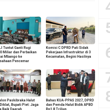
I Tuntut Ganti Rugi
Komisi C DPRD Pati Sidak
0 Miliar dan Perbaikan
Pekerjaan Infrastruktur di 3
ai Mbango ke
Kecamatan, Begini Hasilnya
sahaan Pencemar
alon Paskibraka Halut
Bahas KUA-PPAS 2027, DPRD
 Diklat, Bupati Piet: Jaga
dan Pemda Halut Bidik APBD
 Baik Daerah
Rp1,8 Triliun