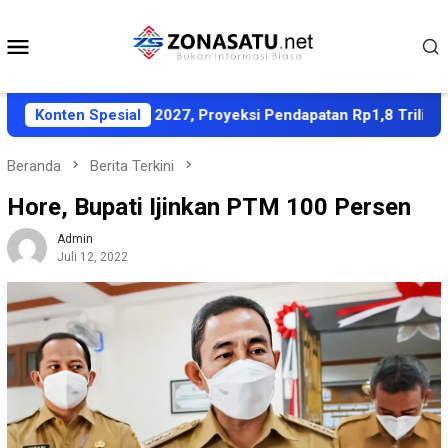
Loncat
ke
Menu
konten
Mobile
A-PPAS APBD 2027, Proyeksi Pendapatan Rp1,8 Triliun
Konten Spesial
Beranda
Berita Terkini
Hore, Bupati Ijinkan PTM 100 Persen
Admin
Juli 12, 2022