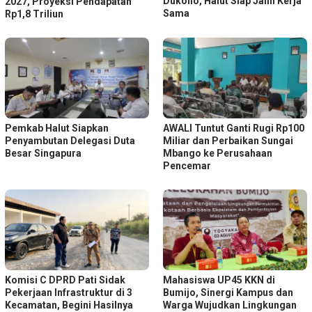
Dukono, Halut Siap Jalin Kerja
2027, Proyeksi Pendapatan
Sama
Rp1,8 Triliun
Pemkab Halut Siapkan
AWALI Tuntut Ganti Rugi Rp100
Penyambutan Delegasi Duta
Miliar dan Perbaikan Sungai
Besar Singapura
Mbango ke Perusahaan
Pencemar
Komisi C DPRD Pati Sidak
Mahasiswa UP45 KKN di
Pekerjaan Infrastruktur di 3
Bumijo, Sinergi Kampus dan
Kecamatan, Begini Hasilnya
Warga Wujudkan Lingkungan