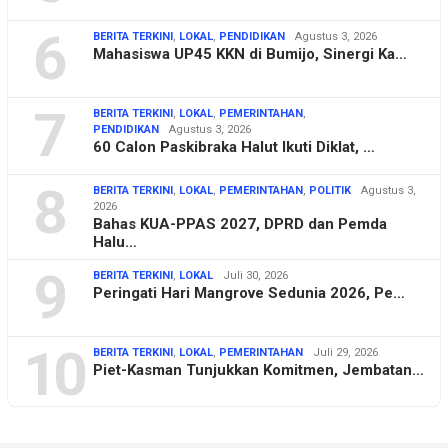
6
BERITA TERKINI
,
LOKAL
,
PENDIDIKAN
Agustus 3, 2026
Mahasiswa UP45 KKN di Bumijo, Sinergi Ka…
7
BERITA TERKINI
,
LOKAL
,
PEMERINTAHAN
,
PENDIDIKAN
Agustus 3, 2026
60 Calon Paskibraka Halut Ikuti Diklat, …
8
BERITA TERKINI
,
LOKAL
,
PEMERINTAHAN
,
POLITIK
Agustus 3,
2026
Bahas KUA-PPAS 2027, DPRD dan Pemda
Halu…
9
BERITA TERKINI
,
LOKAL
Juli 30, 2026
Peringati Hari Mangrove Sedunia 2026, Pe…
10
BERITA TERKINI
,
LOKAL
,
PEMERINTAHAN
Juli 29, 2026
Piet-Kasman Tunjukkan Komitmen, Jembatan…