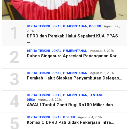
1
BERITA TERKINI
,
LOKAL
,
PEMERINTAHAN
,
POLITIK
Agustus 6,
2026
DPRD dan Pemkab Halut Sepakati KUA-PPAS
…
2
BERITA TERKINI
,
LOKAL
,
PEMERINTAHAN
Agustus 6, 2026
Dubes Singapura Apresiasi Penanganan Kor…
3
BERITA TERKINI
,
LOKAL
,
PEMERINTAHAN
Agustus 5, 2026
Pemkab Halut Siapkan Penyambutan Delegas…
4
BERITA TERKINI
,
LOKAL
,
PEMERINTAHAN
,
TENTANG
DESA
Agustus 5, 2026
AWALI Tuntut Ganti Rugi Rp100 Miliar dan…
5
BERITA TERKINI
,
LOKAL
,
POLITIK
Agustus 4, 2026
Komisi C DPRD Pati Sidak Pekerjaan Infra…