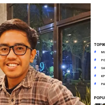
TOPI
M
PO
SA
KP
PA
POPU