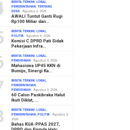
4
BERITA TERKINI
,
LOKAL
,
PEMERINTAHAN
,
TENTANG
DESA
Agustus 5, 2026
AWALI Tuntut Ganti Rugi
Rp100 Miliar dan…
5
BERITA TERKINI
,
LOKAL
,
POLITIK
Agustus 4, 2026
Komisi C DPRD Pati Sidak
Pekerjaan Infra…
6
BERITA TERKINI
,
LOKAL
,
PENDIDIKAN
Agustus 3, 2026
Mahasiswa UP45 KKN di
Bumijo, Sinergi Ka…
7
BERITA TERKINI
,
LOKAL
,
PEMERINTAHAN
,
PENDIDIKAN
Agustus 3, 2026
60 Calon Paskibraka Halut
Ikuti Diklat, …
8
BERITA TERKINI
,
LOKAL
,
PEMERINTAHAN
,
POLITIK
Agustus 3,
2026
Bahas KUA-PPAS 2027,
DPRD dan Pemda Halu…