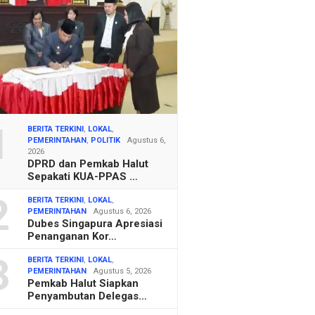
1
BERITA TERKINI
,
LOKAL
,
PEMERINTAHAN
,
POLITIK
Agustus 6,
2026
DPRD dan Pemkab Halut
Sepakati KUA-PPAS …
2
BERITA TERKINI
,
LOKAL
,
PEMERINTAHAN
Agustus 6, 2026
Dubes Singapura Apresiasi
Penanganan Kor…
3
BERITA TERKINI
,
LOKAL
,
PEMERINTAHAN
Agustus 5, 2026
Pemkab Halut Siapkan
Penyambutan Delegas…