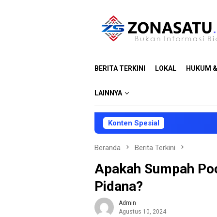
Loncat
ke
konten
BERITA TERKINI
LOKAL
HUKUM &
LAINNYA
Konten Spesial
Beranda
Berita Terkini
Apakah Sumpah Poc
Pidana?
Admin
Agustus 10, 2024