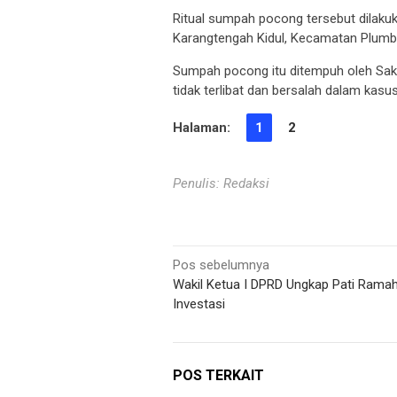
Ritual sumpah pocong tersebut dilaku
Karangtengah Kidul, Kecamatan Plumb
Sumpah pocong itu ditempuh oleh Sak
tidak terlibat dan bersalah dalam kas
Halaman:
1
2
Penulis: Redaksi
Navigasi
Pos sebelumnya
Wakil Ketua I DPRD Ungkap Pati Rama
pos
Investasi
POS TERKAIT