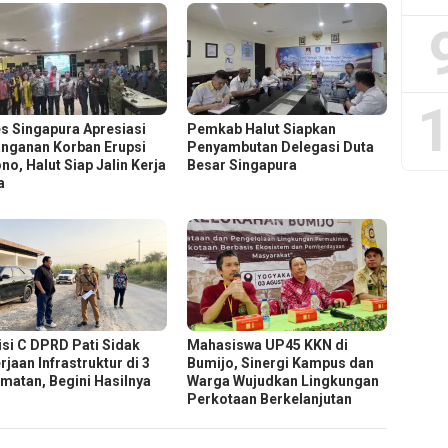
1
s Singapura Apresiasi
Pemkab Halut Siapkan
nganan Korban Erupsi
Penyambutan Delegasi Duta
no, Halut Siap Jalin Kerja
Besar Singapura
a
si C DPRD Pati Sidak
Mahasiswa UP45 KKN di
jaan Infrastruktur di 3
Bumijo, Sinergi Kampus dan
matan, Begini Hasilnya
Warga Wujudkan Lingkungan
Perkotaan Berkelanjutan