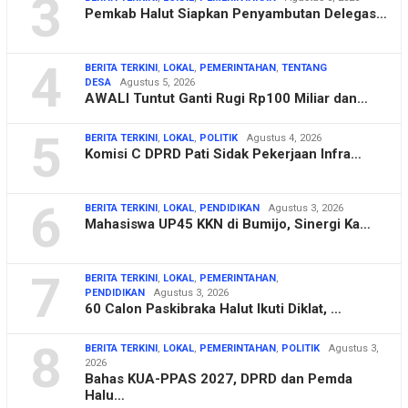
3
Pemkab Halut Siapkan Penyambutan Delegas…
4
BERITA TERKINI
,
LOKAL
,
PEMERINTAHAN
,
TENTANG
DESA
Agustus 5, 2026
AWALI Tuntut Ganti Rugi Rp100 Miliar dan…
5
BERITA TERKINI
,
LOKAL
,
POLITIK
Agustus 4, 2026
Komisi C DPRD Pati Sidak Pekerjaan Infra…
6
BERITA TERKINI
,
LOKAL
,
PENDIDIKAN
Agustus 3, 2026
Mahasiswa UP45 KKN di Bumijo, Sinergi Ka…
7
BERITA TERKINI
,
LOKAL
,
PEMERINTAHAN
,
PENDIDIKAN
Agustus 3, 2026
60 Calon Paskibraka Halut Ikuti Diklat, …
8
BERITA TERKINI
,
LOKAL
,
PEMERINTAHAN
,
POLITIK
Agustus 3,
2026
Bahas KUA-PPAS 2027, DPRD dan Pemda
Halu…