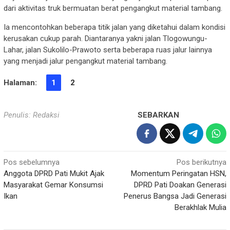
dari aktivitas truk bermuatan berat pengangkut material tambang.
Ia mencontohkan beberapa titik jalan yang diketahui dalam kondisi
kerusakan cukup parah. Diantaranya yakni jalan Tlogowungu-
Lahar, jalan Sukolilo-Prawoto serta beberapa ruas jalur lainnya
yang menjadi jalur pengangkut material tambang.
Halaman:
1
2
Penulis: Redaksi
SEBARKAN
Navigasi
Pos sebelumnya
Pos berikutnya
Anggota DPRD Pati Mukit Ajak
Momentum Peringatan HSN,
pos
Masyarakat Gemar Konsumsi
DPRD Pati Doakan Generasi
Ikan
Penerus Bangsa Jadi Generasi
Berakhlak Mulia