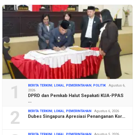
1
BERITA TERKINI
,
LOKAL
,
PEMERINTAHAN
,
POLITIK
Agustus 6,
2026
DPRD dan Pemkab Halut Sepakati KUA-PPAS
…
2
BERITA TERKINI
,
LOKAL
,
PEMERINTAHAN
Agustus 6, 2026
Dubes Singapura Apresiasi Penanganan Kor…
BERITA TERKINI
,
LOKAL
,
PEMERINTAHAN
Agustus 5, 2026