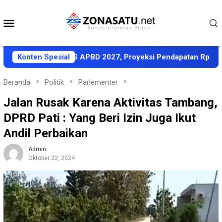
Loncat
ke
Menu
konten
Mobile
ati KUA-PPAS APBD 2027, Proyeksi Pendapatan Rp1,8 Triliun
Konten Spesial
Beranda
Politik
Parlementer
Jalan Rusak Karena Aktivitas Tambang,
DPRD Pati : Yang Beri Izin Juga Ikut
Andil Perbaikan
Admin
Oktober 22, 2024