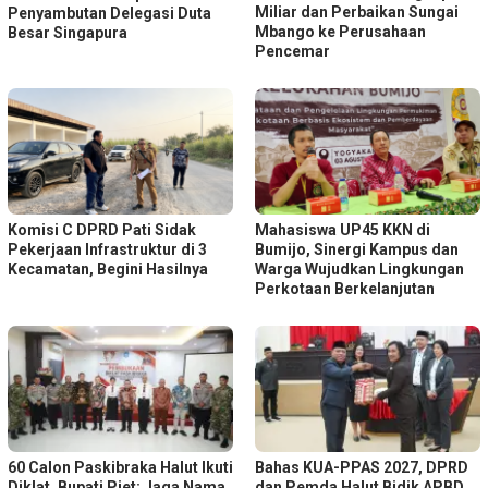
Miliar dan Perbaikan Sungai
Penyambutan Delegasi Duta
Mbango ke Perusahaan
Besar Singapura
Pencemar
Komisi C DPRD Pati Sidak
Mahasiswa UP45 KKN di
Pekerjaan Infrastruktur di 3
Bumijo, Sinergi Kampus dan
Kecamatan, Begini Hasilnya
Warga Wujudkan Lingkungan
Perkotaan Berkelanjutan
60 Calon Paskibraka Halut Ikuti
Bahas KUA-PPAS 2027, DPRD
Diklat, Bupati Piet: Jaga Nama
dan Pemda Halut Bidik APBD