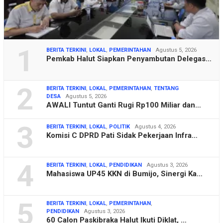
1
BERITA TERKINI
,
LOKAL
,
PEMERINTAHAN
Agustus 5, 2026
Pemkab Halut Siapkan Penyambutan Delegas…
2
BERITA TERKINI
,
LOKAL
,
PEMERINTAHAN
,
TENTANG
DESA
Agustus 5, 2026
AWALI Tuntut Ganti Rugi Rp100 Miliar dan…
3
BERITA TERKINI
,
LOKAL
,
POLITIK
Agustus 4, 2026
Komisi C DPRD Pati Sidak Pekerjaan Infra…
4
BERITA TERKINI
,
LOKAL
,
PENDIDIKAN
Agustus 3, 2026
Mahasiswa UP45 KKN di Bumijo, Sinergi Ka…
5
BERITA TERKINI
,
LOKAL
,
PEMERINTAHAN
,
PENDIDIKAN
Agustus 3, 2026
60 Calon Paskibraka Halut Ikuti Diklat, …