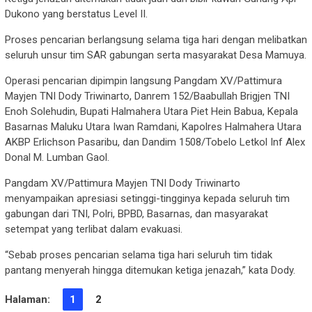
Dukono yang berstatus Level II.
Proses pencarian berlangsung selama tiga hari dengan melibatkan
seluruh unsur tim SAR gabungan serta masyarakat Desa Mamuya.
Operasi pencarian dipimpin langsung Pangdam XV/Pattimura
Mayjen TNI Dody Triwinarto, Danrem 152/Baabullah Brigjen TNI
Enoh Solehudin, Bupati Halmahera Utara Piet Hein Babua, Kepala
Basarnas Maluku Utara Iwan Ramdani, Kapolres Halmahera Utara
AKBP Erlichson Pasaribu, dan Dandim 1508/Tobelo Letkol Inf Alex
Donal M. Lumban Gaol.
Pangdam XV/Pattimura Mayjen TNI Dody Triwinarto
menyampaikan apresiasi setinggi-tingginya kepada seluruh tim
gabungan dari TNI, Polri, BPBD, Basarnas, dan masyarakat
setempat yang terlibat dalam evakuasi.
“Sebab proses pencarian selama tiga hari seluruh tim tidak
pantang menyerah hingga ditemukan ketiga jenazah,” kata Dody.
Halaman:
1
2