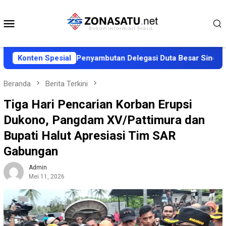
Loncat
ke
Menu
konten
Mobile
alut Siapkan Penyambutan Delegasi Duta Besar Singapura
Konten Spesial
Beranda
Berita Terkini
Tiga Hari Pencarian Korban Erupsi
Dukono, Pangdam XV/Pattimura dan
Bupati Halut Apresiasi Tim SAR
Gabungan
Admin
Mei 11, 2026