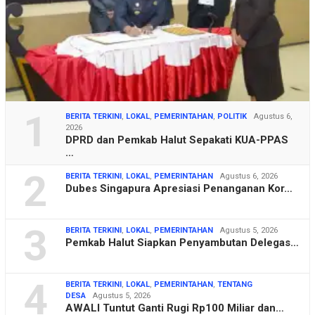
1
BERITA TERKINI
,
LOKAL
,
PEMERINTAHAN
,
POLITIK
Agustus 6,
2026
DPRD dan Pemkab Halut Sepakati KUA-PPAS
…
2
BERITA TERKINI
,
LOKAL
,
PEMERINTAHAN
Agustus 6, 2026
Dubes Singapura Apresiasi Penanganan Kor…
3
BERITA TERKINI
,
LOKAL
,
PEMERINTAHAN
Agustus 5, 2026
Pemkab Halut Siapkan Penyambutan Delegas…
4
BERITA TERKINI
,
LOKAL
,
PEMERINTAHAN
,
TENTANG
DESA
Agustus 5, 2026
AWALI Tuntut Ganti Rugi Rp100 Miliar dan…