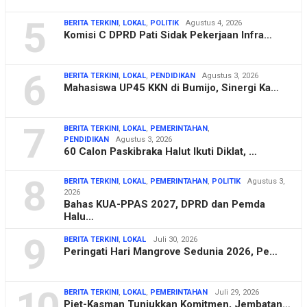
5
BERITA TERKINI
,
LOKAL
,
POLITIK
Agustus 4, 2026
Komisi C DPRD Pati Sidak Pekerjaan Infra…
6
BERITA TERKINI
,
LOKAL
,
PENDIDIKAN
Agustus 3, 2026
Mahasiswa UP45 KKN di Bumijo, Sinergi Ka…
7
BERITA TERKINI
,
LOKAL
,
PEMERINTAHAN
,
PENDIDIKAN
Agustus 3, 2026
60 Calon Paskibraka Halut Ikuti Diklat, …
8
BERITA TERKINI
,
LOKAL
,
PEMERINTAHAN
,
POLITIK
Agustus 3,
2026
Bahas KUA-PPAS 2027, DPRD dan Pemda
Halu…
9
BERITA TERKINI
,
LOKAL
Juli 30, 2026
Peringati Hari Mangrove Sedunia 2026, Pe…
BERITA TERKINI
,
LOKAL
,
PEMERINTAHAN
Juli 29, 2026
Piet-Kasman Tunjukkan Komitmen, Jembatan…