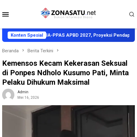
Loncat
ke
Menu
konten
Mobile
t Sepakati KUA-PPAS APBD 2027, Proyeksi Pendapatan Rp1,8 
Konten Spesial
Beranda
Berita Terkini
Kemensos Kecam Kekerasan Seksual
di Ponpes Ndholo Kusumo Pati, Minta
Pelaku Dihukum Maksimal
Admin
Mei 16, 2026