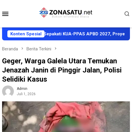
Loncat
ke
Menu
konten
Mobile
Pemkab Halut Sepakati KUA-PPAS APBD 2027, Proyeksi Pendapa
Konten Spesial
Beranda
Berita Terkini
Geger, Warga Galela Utara Temukan
Jenazah Janin di Pinggir Jalan, Polisi
Selidiki Kasus
Admin
Juli 1, 2026