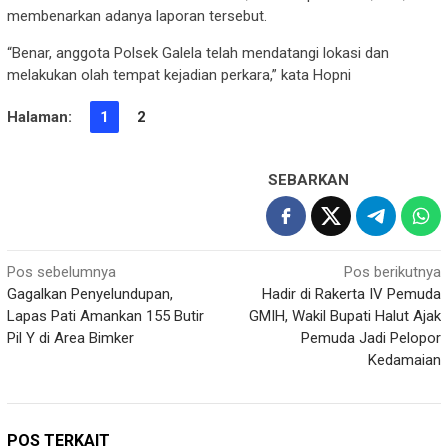
membenarkan adanya laporan tersebut.
“Benar, anggota Polsek Galela telah mendatangi lokasi dan
melakukan olah tempat kejadian perkara,” kata Hopni
Halaman:
1
2
SEBARKAN
Navigasi
Pos sebelumnya
Pos berikutnya
Gagalkan Penyelundupan,
Hadir di Rakerta IV Pemuda
pos
Lapas Pati Amankan 155 Butir
GMIH, Wakil Bupati Halut Ajak
Pil Y di Area Bimker
Pemuda Jadi Pelopor
Kedamaian
POS TERKAIT