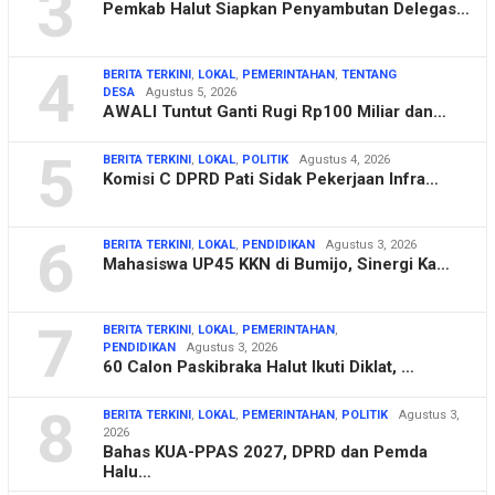
3
Pemkab Halut Siapkan Penyambutan Delegas…
4
BERITA TERKINI
,
LOKAL
,
PEMERINTAHAN
,
TENTANG
DESA
Agustus 5, 2026
AWALI Tuntut Ganti Rugi Rp100 Miliar dan…
5
BERITA TERKINI
,
LOKAL
,
POLITIK
Agustus 4, 2026
Komisi C DPRD Pati Sidak Pekerjaan Infra…
6
BERITA TERKINI
,
LOKAL
,
PENDIDIKAN
Agustus 3, 2026
Mahasiswa UP45 KKN di Bumijo, Sinergi Ka…
7
BERITA TERKINI
,
LOKAL
,
PEMERINTAHAN
,
PENDIDIKAN
Agustus 3, 2026
60 Calon Paskibraka Halut Ikuti Diklat, …
8
BERITA TERKINI
,
LOKAL
,
PEMERINTAHAN
,
POLITIK
Agustus 3,
2026
Bahas KUA-PPAS 2027, DPRD dan Pemda
Halu…