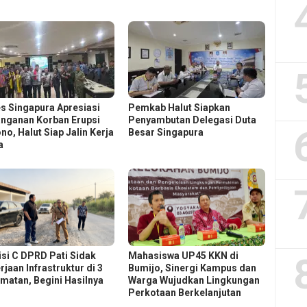
s Singapura Apresiasi
Pemkab Halut Siapkan
nganan Korban Erupsi
Penyambutan Delegasi Duta
no, Halut Siap Jalin Kerja
Besar Singapura
a
si C DPRD Pati Sidak
Mahasiswa UP45 KKN di
jaan Infrastruktur di 3
Bumijo, Sinergi Kampus dan
matan, Begini Hasilnya
Warga Wujudkan Lingkungan
Perkotaan Berkelanjutan