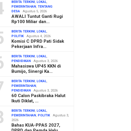
4
BERITA TERKINI
,
LOKAL
,
PEMERINTAHAN
,
TENTANG
DESA
Agustus 5, 2026
AWALI Tuntut Ganti Rugi
Rp100 Miliar dan…
5
BERITA TERKINI
,
LOKAL
,
POLITIK
Agustus 4, 2026
Komisi C DPRD Pati Sidak
Pekerjaan Infra…
6
BERITA TERKINI
,
LOKAL
,
PENDIDIKAN
Agustus 3, 2026
Mahasiswa UP45 KKN di
Bumijo, Sinergi Ka…
7
BERITA TERKINI
,
LOKAL
,
PEMERINTAHAN
,
PENDIDIKAN
Agustus 3, 2026
60 Calon Paskibraka Halut
Ikuti Diklat, …
8
BERITA TERKINI
,
LOKAL
,
PEMERINTAHAN
,
POLITIK
Agustus 3,
2026
Bahas KUA-PPAS 2027,
DPRD dan Pemda Halu…