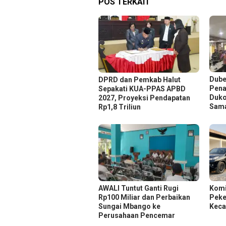
POS TERKAIT
Dube
DPRD dan Pemkab Halut
Pena
Sepakati KUA-PPAS APBD
Duko
2027, Proyeksi Pendapatan
Sam
Rp1,8 Triliun
AWALI Tuntut Ganti Rugi
Komi
Rp100 Miliar dan Perbaikan
Peker
Sungai Mbango ke
Keca
Perusahaan Pencemar