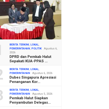
1
BERITA TERKINI
,
LOKAL
,
PEMERINTAHAN
,
POLITIK
Agustus 6,
2026
DPRD dan Pemkab Halut
Sepakati KUA-PPAS …
2
BERITA TERKINI
,
LOKAL
,
PEMERINTAHAN
Agustus 6, 2026
Dubes Singapura Apresiasi
Penanganan Kor…
3
BERITA TERKINI
,
LOKAL
,
PEMERINTAHAN
Agustus 5, 2026
Pemkab Halut Siapkan
Penyambutan Delegas…