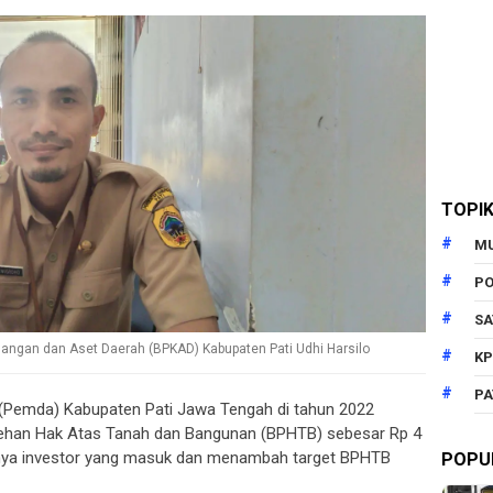
TOPI
M
PO
SA
ngan dan Aset Daerah (BPKAD) Kabupaten Pati Udhi Harsilo
KP
PA
(Pemda) Kabupaten Pati Jawa Tengah di tahun 2022
ehan Hak Atas Tanah dan Bangunan (BPHTB) sebesar Rp 4
danya investor yang masuk dan menambah target BPHTB
POPU