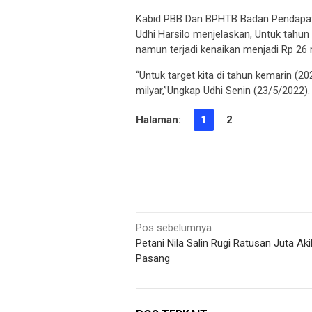
Kabid PBB Dan BPHTB Badan Pendapat
Udhi Harsilo menjelaskan, Untuk tahun
namun terjadi kenaikan menjadi Rp 26 m
“Untuk target kita di tahun kemarin (20
milyar,”Ungkap Udhi Senin (23/5/2022).
Halaman:
1
2
Navigasi
Pos sebelumnya
Petani Nila Salin Rugi Ratusan Juta Aki
pos
Pasang