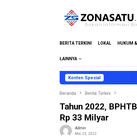
Loncat
ke
konten
BERITA TERKINI
LOKAL
HUKUM &
LAINNYA
Konten Spesial
DP
Beranda
Berita Terkini
Tahun 2022, BPHTB 
Rp 33 Milyar
Admin
Mei 23, 2022