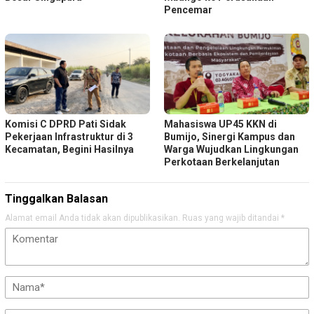
Pencemar
Komisi C DPRD Pati Sidak
Mahasiswa UP45 KKN di
Pekerjaan Infrastruktur di 3
Bumijo, Sinergi Kampus dan
Kecamatan, Begini Hasilnya
Warga Wujudkan Lingkungan
Perkotaan Berkelanjutan
Tinggalkan Balasan
Alamat email Anda tidak akan dipublikasikan.
Ruas yang wajib ditandai
*