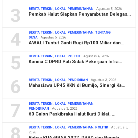
3
BERITA TERKINI
,
LOKAL
,
PEMERINTAHAN
Agustus 5, 2026
Pemkab Halut Siapkan Penyambutan Delegas…
4
BERITA TERKINI
,
LOKAL
,
PEMERINTAHAN
,
TENTANG
DESA
Agustus 5, 2026
AWALI Tuntut Ganti Rugi Rp100 Miliar dan…
5
BERITA TERKINI
,
LOKAL
,
POLITIK
Agustus 4, 2026
Komisi C DPRD Pati Sidak Pekerjaan Infra…
6
BERITA TERKINI
,
LOKAL
,
PENDIDIKAN
Agustus 3, 2026
Mahasiswa UP45 KKN di Bumijo, Sinergi Ka…
7
BERITA TERKINI
,
LOKAL
,
PEMERINTAHAN
,
PENDIDIKAN
Agustus 3, 2026
60 Calon Paskibraka Halut Ikuti Diklat, …
8
BERITA TERKINI
,
LOKAL
,
PEMERINTAHAN
,
POLITIK
Agustus 3,
2026
Bahas KUA-PPAS 2027, DPRD dan Pemda