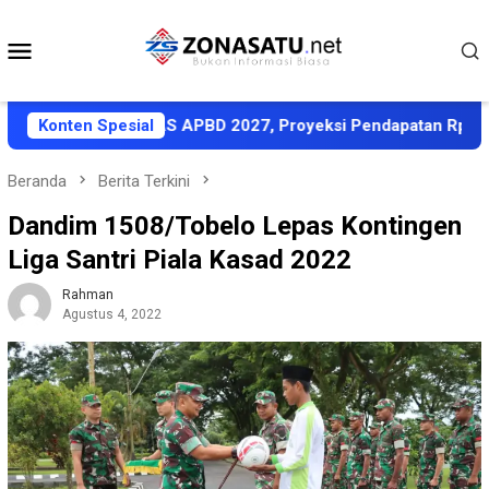
Loncat
ke
Menu
konten
Mobile
kati KUA-PPAS APBD 2027, Proyeksi Pendapatan Rp1,8 Triliun
Konten Spesial
Beranda
Berita Terkini
Dandim 1508/Tobelo Lepas Kontingen
Liga Santri Piala Kasad 2022
Rahman
Agustus 4, 2022