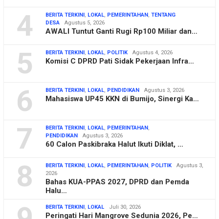
4
BERITA TERKINI
,
LOKAL
,
PEMERINTAHAN
,
TENTANG
DESA
Agustus 5, 2026
AWALI Tuntut Ganti Rugi Rp100 Miliar dan…
5
BERITA TERKINI
,
LOKAL
,
POLITIK
Agustus 4, 2026
Komisi C DPRD Pati Sidak Pekerjaan Infra…
6
BERITA TERKINI
,
LOKAL
,
PENDIDIKAN
Agustus 3, 2026
Mahasiswa UP45 KKN di Bumijo, Sinergi Ka…
7
BERITA TERKINI
,
LOKAL
,
PEMERINTAHAN
,
PENDIDIKAN
Agustus 3, 2026
60 Calon Paskibraka Halut Ikuti Diklat, …
8
BERITA TERKINI
,
LOKAL
,
PEMERINTAHAN
,
POLITIK
Agustus 3,
2026
Bahas KUA-PPAS 2027, DPRD dan Pemda
Halu…
9
BERITA TERKINI
,
LOKAL
Juli 30, 2026
Peringati Hari Mangrove Sedunia 2026, Pe…