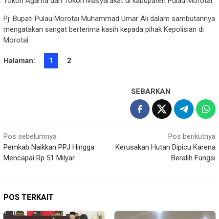
Tokoh Agama dan Tokoh Masyarakat di kabupaten Pulau Morotai.
Pj. Bupati Pulau Morotai Muhammad Umar Ali dalam sambutannya
mengatakan sangat berterima kasih kepada pihak Kepolisian di
Morotai.
Halaman:
1
2
SEBARKAN
Navigasi
Pos sebelumnya
Pos berikutnya
Pemkab Naikkan PPJ Hingga
Kerusakan Hutan Dipicu Karena
pos
Mencapai Rp 51 Milyar
Beralih Fungsi
POS TERKAIT