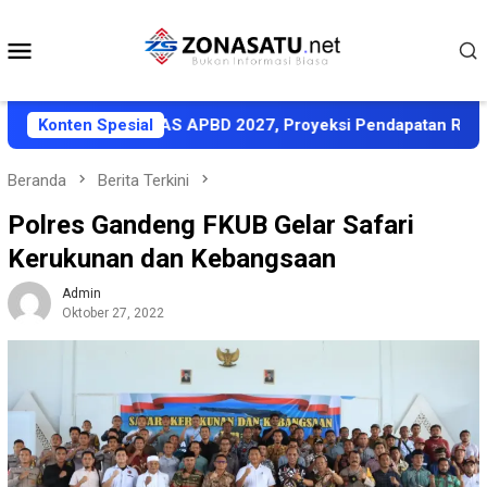
Loncat
ke
Menu
konten
Mobile
akati KUA-PPAS APBD 2027, Proyeksi Pendapatan Rp1,8 Triliu
Konten Spesial
Beranda
Berita Terkini
Polres Gandeng FKUB Gelar Safari
Kerukunan dan Kebangsaan
Admin
Oktober 27, 2022