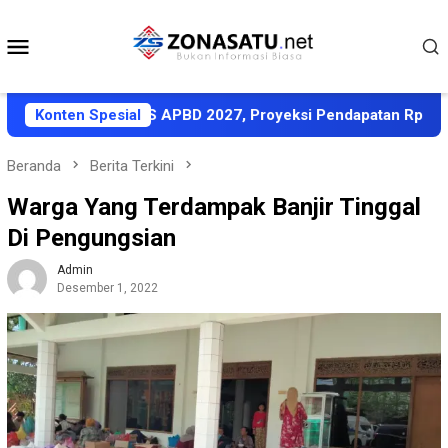
Loncat
ke
Menu
konten
Mobile
ti KUA-PPAS APBD 2027, Proyeksi Pendapatan Rp1,8 Triliun
Konten Spesial
Beranda
Berita Terkini
Warga Yang Terdampak Banjir Tinggal
Di Pengungsian
Admin
Desember 1, 2022