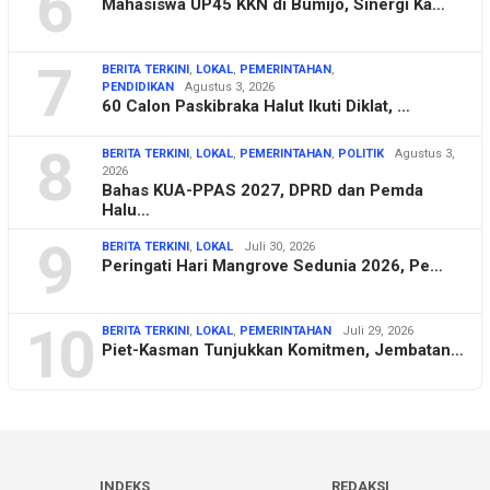
6
Mahasiswa UP45 KKN di Bumijo, Sinergi Ka…
7
BERITA TERKINI
,
LOKAL
,
PEMERINTAHAN
,
PENDIDIKAN
Agustus 3, 2026
60 Calon Paskibraka Halut Ikuti Diklat, …
8
BERITA TERKINI
,
LOKAL
,
PEMERINTAHAN
,
POLITIK
Agustus 3,
2026
Bahas KUA-PPAS 2027, DPRD dan Pemda
Halu…
9
BERITA TERKINI
,
LOKAL
Juli 30, 2026
Peringati Hari Mangrove Sedunia 2026, Pe…
10
BERITA TERKINI
,
LOKAL
,
PEMERINTAHAN
Juli 29, 2026
Piet-Kasman Tunjukkan Komitmen, Jembatan…
INDEKS
REDAKSI