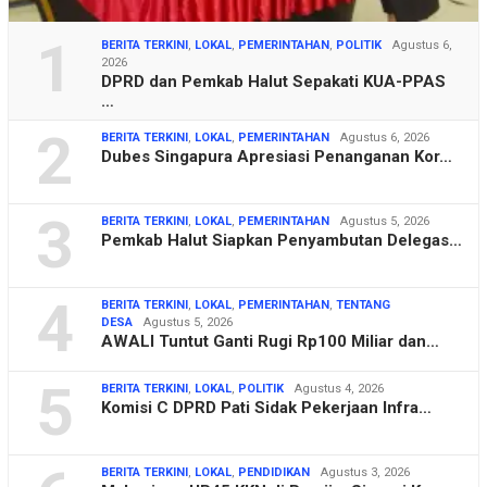
1
BERITA TERKINI
,
LOKAL
,
PEMERINTAHAN
,
POLITIK
Agustus 6,
2026
DPRD dan Pemkab Halut Sepakati KUA-PPAS
…
2
BERITA TERKINI
,
LOKAL
,
PEMERINTAHAN
Agustus 6, 2026
Dubes Singapura Apresiasi Penanganan Kor…
3
BERITA TERKINI
,
LOKAL
,
PEMERINTAHAN
Agustus 5, 2026
Pemkab Halut Siapkan Penyambutan Delegas…
4
BERITA TERKINI
,
LOKAL
,
PEMERINTAHAN
,
TENTANG
DESA
Agustus 5, 2026
AWALI Tuntut Ganti Rugi Rp100 Miliar dan…
5
BERITA TERKINI
,
LOKAL
,
POLITIK
Agustus 4, 2026
Komisi C DPRD Pati Sidak Pekerjaan Infra…
BERITA TERKINI
,
LOKAL
,
PENDIDIKAN
Agustus 3, 2026