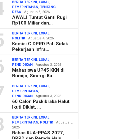
4
BERITA TERKINI
,
LOKAL
,
PEMERINTAHAN
,
TENTANG
DESA
Agustus 5, 2026
AWALI Tuntut Ganti Rugi
Rp100 Miliar dan…
5
BERITA TERKINI
,
LOKAL
,
POLITIK
Agustus 4, 2026
Komisi C DPRD Pati Sidak
Pekerjaan Infra…
6
BERITA TERKINI
,
LOKAL
,
PENDIDIKAN
Agustus 3, 2026
Mahasiswa UP45 KKN di
Bumijo, Sinergi Ka…
7
BERITA TERKINI
,
LOKAL
,
PEMERINTAHAN
,
PENDIDIKAN
Agustus 3, 2026
60 Calon Paskibraka Halut
Ikuti Diklat, …
8
BERITA TERKINI
,
LOKAL
,
PEMERINTAHAN
,
POLITIK
Agustus 3,
2026
Bahas KUA-PPAS 2027,
DPRD dan Pemda Halu…