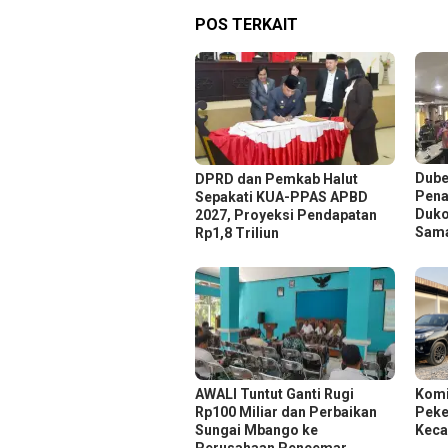
POS TERKAIT
Dube
DPRD dan Pemkab Halut
Pena
Sepakati KUA-PPAS APBD
Duko
2027, Proyeksi Pendapatan
Sam
Rp1,8 Triliun
AWALI Tuntut Ganti Rugi
Komi
Rp100 Miliar dan Perbaikan
Peker
Sungai Mbango ke
Keca
Perusahaan Pencemar