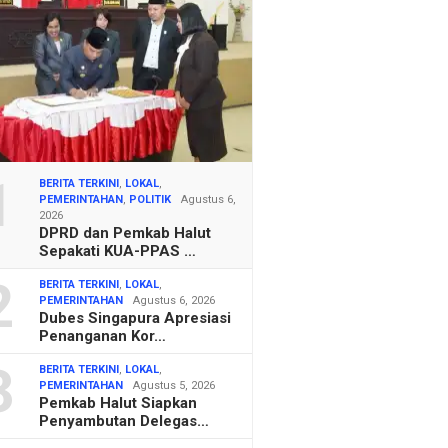
1
BERITA TERKINI
,
LOKAL
,
PEMERINTAHAN
,
POLITIK
Agustus 6,
2026
DPRD dan Pemkab Halut
Sepakati KUA-PPAS …
2
BERITA TERKINI
,
LOKAL
,
PEMERINTAHAN
Agustus 6, 2026
Dubes Singapura Apresiasi
Penanganan Kor…
3
BERITA TERKINI
,
LOKAL
,
PEMERINTAHAN
Agustus 5, 2026
Pemkab Halut Siapkan
Penyambutan Delegas…