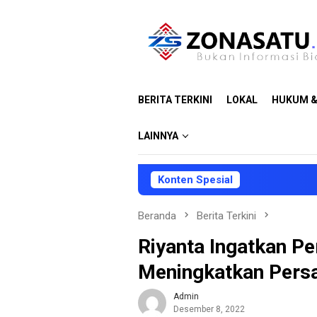
Loncat
ke
konten
BERITA TERKINI
LOKAL
HUKUM &
LAINNYA
Konten Spesial
Beranda
Berita Terkini
Riyanta Ingatkan P
Meningkatkan Pers
Admin
Desember 8, 2022