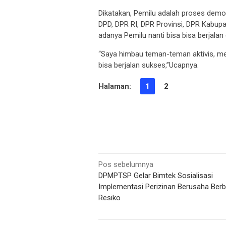
Dikatakan, Pemilu adalah proses demo
DPD, DPR RI, DPR Provinsi, DPR Kabup
adanya Pemilu nanti bisa bisa berjalan 
“Saya himbau teman-teman aktivis, me
bisa berjalan sukses,”Ucapnya.
Halaman:
1
2
Navigasi
Pos sebelumnya
DPMPTSP Gelar Bimtek Sosialisasi
pos
Implementasi Perizinan Berusaha Berb
Resiko