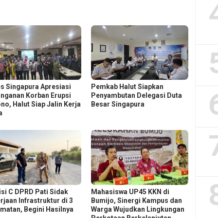
s Singapura Apresiasi
Pemkab Halut Siapkan
nganan Korban Erupsi
Penyambutan Delegasi Duta
no, Halut Siap Jalin Kerja
Besar Singapura
a
si C DPRD Pati Sidak
Mahasiswa UP45 KKN di
jaan Infrastruktur di 3
Bumijo, Sinergi Kampus dan
matan, Begini Hasilnya
Warga Wujudkan Lingkungan
Perkotaan Berkelanjutan