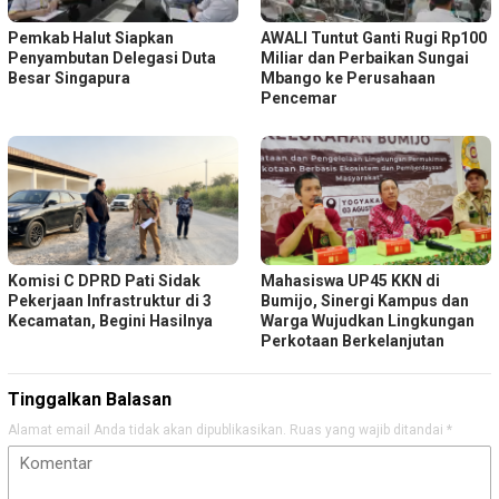
Pemkab Halut Siapkan
AWALI Tuntut Ganti Rugi Rp100
Penyambutan Delegasi Duta
Miliar dan Perbaikan Sungai
Besar Singapura
Mbango ke Perusahaan
Pencemar
Komisi C DPRD Pati Sidak
Mahasiswa UP45 KKN di
Pekerjaan Infrastruktur di 3
Bumijo, Sinergi Kampus dan
Kecamatan, Begini Hasilnya
Warga Wujudkan Lingkungan
Perkotaan Berkelanjutan
Tinggalkan Balasan
Alamat email Anda tidak akan dipublikasikan.
Ruas yang wajib ditandai
*