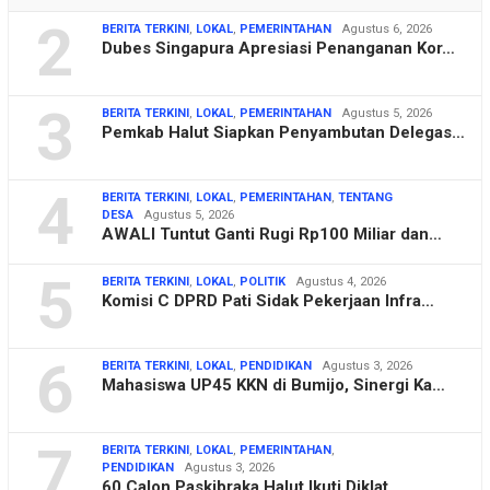
2
BERITA TERKINI
,
LOKAL
,
PEMERINTAHAN
Agustus 6, 2026
Dubes Singapura Apresiasi Penanganan Kor…
3
BERITA TERKINI
,
LOKAL
,
PEMERINTAHAN
Agustus 5, 2026
Pemkab Halut Siapkan Penyambutan Delegas…
4
BERITA TERKINI
,
LOKAL
,
PEMERINTAHAN
,
TENTANG
DESA
Agustus 5, 2026
AWALI Tuntut Ganti Rugi Rp100 Miliar dan…
5
BERITA TERKINI
,
LOKAL
,
POLITIK
Agustus 4, 2026
Komisi C DPRD Pati Sidak Pekerjaan Infra…
6
BERITA TERKINI
,
LOKAL
,
PENDIDIKAN
Agustus 3, 2026
Mahasiswa UP45 KKN di Bumijo, Sinergi Ka…
7
BERITA TERKINI
,
LOKAL
,
PEMERINTAHAN
,
PENDIDIKAN
Agustus 3, 2026
60 Calon Paskibraka Halut Ikuti Diklat, …