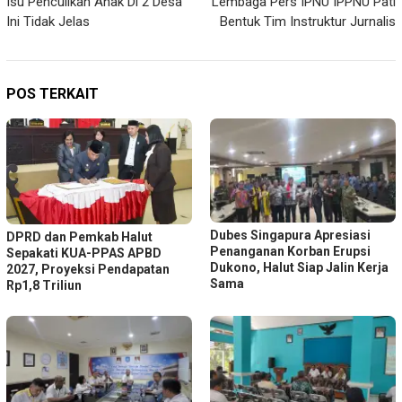
Isu Penculikan Anak Di 2 Desa
Lembaga Pers IPNU IPPNU Pati
pos
Ini Tidak Jelas
Bentuk Tim Instruktur Jurnalis
POS TERKAIT
Dubes Singapura Apresiasi
DPRD dan Pemkab Halut
Penanganan Korban Erupsi
Sepakati KUA-PPAS APBD
Dukono, Halut Siap Jalin Kerja
2027, Proyeksi Pendapatan
Sama
Rp1,8 Triliun