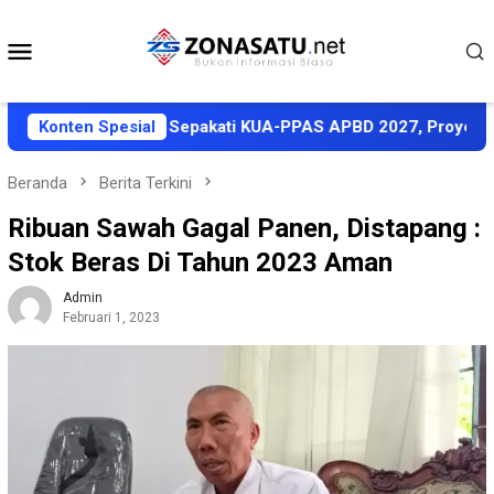
Loncat
ke
Menu
konten
Mobile
Pemkab Halut Sepakati KUA-PPAS APBD 2027, Proyeksi Pendapa
Konten Spesial
Beranda
Berita Terkini
Ribuan Sawah Gagal Panen, Distapang :
Stok Beras Di Tahun 2023 Aman
Admin
Februari 1, 2023