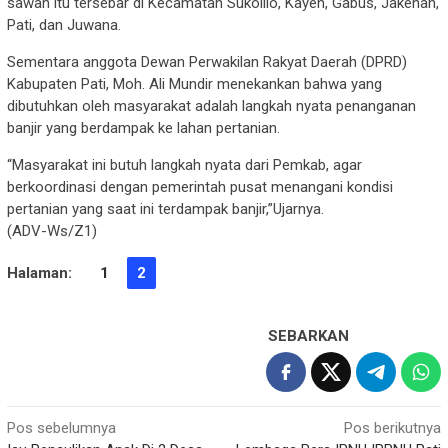
sawah itu tersebar di Kecamatan Sukolilo, Kayen, Gabus, Jakenan,
Pati, dan Juwana.
Sementara anggota Dewan Perwakilan Rakyat Daerah (DPRD)
Kabupaten Pati, Moh. Ali Mundir menekankan bahwa yang
dibutuhkan oleh masyarakat adalah langkah nyata penanganan
banjir yang berdampak ke lahan pertanian.
“Masyarakat ini butuh langkah nyata dari Pemkab, agar
berkoordinasi dengan pemerintah pusat menangani kondisi
pertanian yang saat ini terdampak banjir,”Ujarnya.
(ADV-Ws/Z1)
Halaman:
1
2
SEBARKAN
Navigasi
Pos sebelumnya
Pos berikutnya