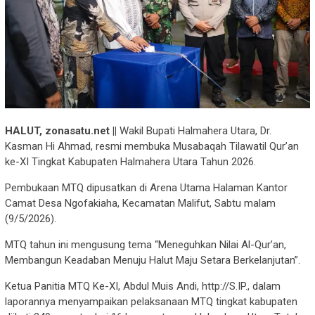
HALUT, zonasatu.net ||
Wakil Bupati Halmahera Utara, Dr.
Kasman Hi Ahmad, resmi membuka Musabaqah Tilawatil Qur’an
ke-XI Tingkat Kabupaten Halmahera Utara Tahun 2026.
Pembukaan MTQ dipusatkan di Arena Utama Halaman Kantor
Camat Desa Ngofakiaha, Kecamatan Malifut, Sabtu malam
(9/5/2026).
MTQ tahun ini mengusung tema “Meneguhkan Nilai Al-Qur’an,
Membangun Keadaban Menuju Halut Maju Setara Berkelanjutan”.
Ketua Panitia MTQ Ke-XI, Abdul Muis Andi, http://S.IP., dalam
laporannya menyampaikan pelaksanaan MTQ tingkat kabupaten