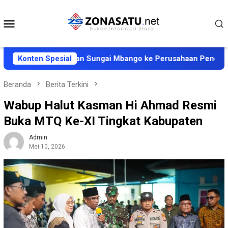
Loncat
ke
Menu
konten
Mobile
iar dan Perbaikan Sungai Mbango ke Perusahaan Pencemar
Konten Spesial
Beranda
Berita Terkini
Wabup Halut Kasman Hi Ahmad Resmi
Buka MTQ Ke-XI Tingkat Kabupaten
Admin
Mei 10, 2026