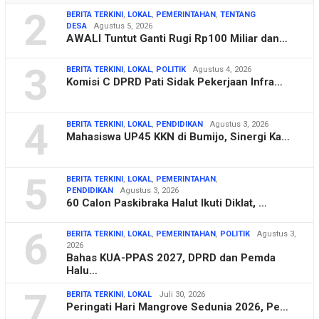
2
BERITA TERKINI
,
LOKAL
,
PEMERINTAHAN
,
TENTANG
DESA
Agustus 5, 2026
AWALI Tuntut Ganti Rugi Rp100 Miliar dan…
3
BERITA TERKINI
,
LOKAL
,
POLITIK
Agustus 4, 2026
Komisi C DPRD Pati Sidak Pekerjaan Infra…
4
BERITA TERKINI
,
LOKAL
,
PENDIDIKAN
Agustus 3, 2026
Mahasiswa UP45 KKN di Bumijo, Sinergi Ka…
5
BERITA TERKINI
,
LOKAL
,
PEMERINTAHAN
,
PENDIDIKAN
Agustus 3, 2026
60 Calon Paskibraka Halut Ikuti Diklat, …
6
BERITA TERKINI
,
LOKAL
,
PEMERINTAHAN
,
POLITIK
Agustus 3,
2026
Bahas KUA-PPAS 2027, DPRD dan Pemda
Halu…
7
BERITA TERKINI
,
LOKAL
Juli 30, 2026
Peringati Hari Mangrove Sedunia 2026, Pe…