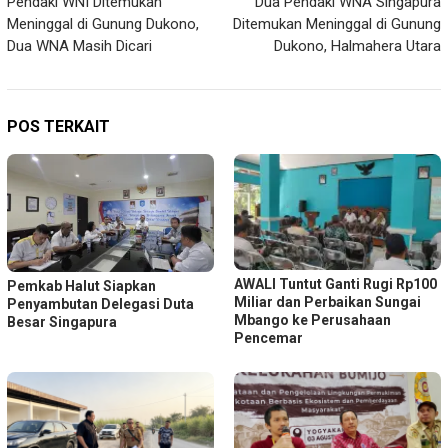
Pendaki WNI Ditemukan
Dua Pendaki WNA Singapura
pos
Meninggal di Gunung Dukono,
Ditemukan Meninggal di Gunung
Dua WNA Masih Dicari
Dukono, Halmahera Utara
POS TERKAIT
AWALI Tuntut Ganti Rugi Rp100
Pemkab Halut Siapkan
Miliar dan Perbaikan Sungai
Penyambutan Delegasi Duta
Mbango ke Perusahaan
Besar Singapura
Pencemar