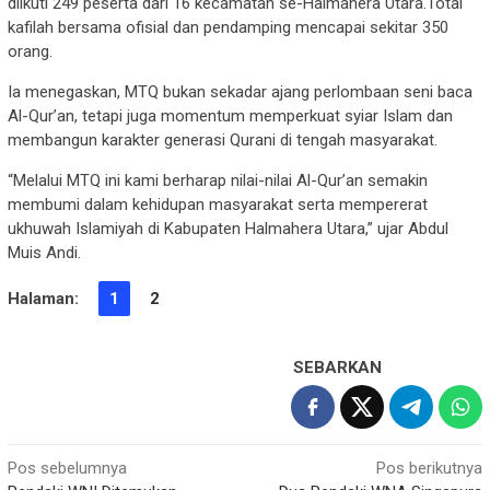
diikuti 249 peserta dari 16 kecamatan se-Halmahera Utara.Total
kafilah bersama ofisial dan pendamping mencapai sekitar 350
orang.
Ia menegaskan, MTQ bukan sekadar ajang perlombaan seni baca
Al-Qur’an, tetapi juga momentum memperkuat syiar Islam dan
membangun karakter generasi Qurani di tengah masyarakat.
“Melalui MTQ ini kami berharap nilai-nilai Al-Qur’an semakin
membumi dalam kehidupan masyarakat serta mempererat
ukhuwah Islamiyah di Kabupaten Halmahera Utara,” ujar Abdul
Muis Andi.
Halaman:
1
2
SEBARKAN
Navigasi
Pos sebelumnya
Pos berikutnya