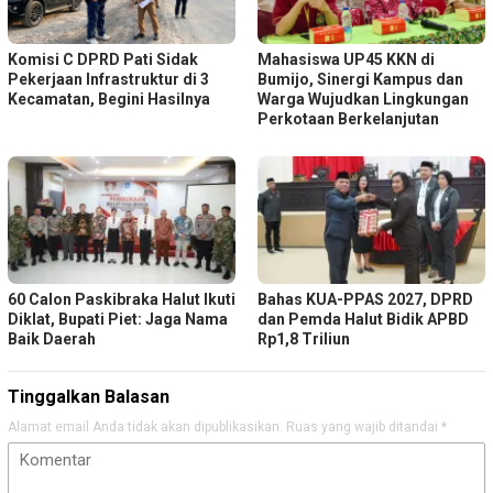
Komisi C DPRD Pati Sidak
Mahasiswa UP45 KKN di
Pekerjaan Infrastruktur di 3
Bumijo, Sinergi Kampus dan
Kecamatan, Begini Hasilnya
Warga Wujudkan Lingkungan
Perkotaan Berkelanjutan
60 Calon Paskibraka Halut Ikuti
Bahas KUA-PPAS 2027, DPRD
Diklat, Bupati Piet: Jaga Nama
dan Pemda Halut Bidik APBD
Baik Daerah
Rp1,8 Triliun
Tinggalkan Balasan
Alamat email Anda tidak akan dipublikasikan.
Ruas yang wajib ditandai
*