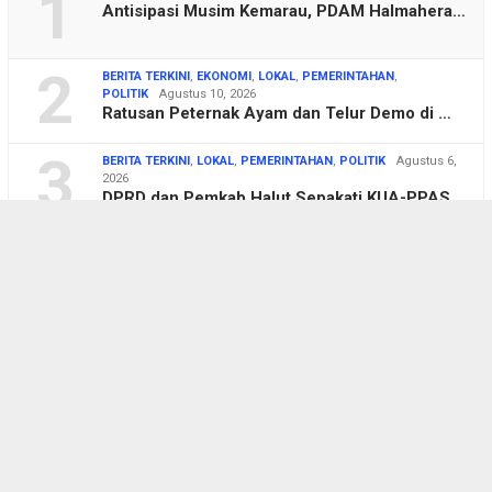
1
Antisipasi Musim Kemarau, PDAM Halmahera…
2
BERITA TERKINI
,
EKONOMI
,
LOKAL
,
PEMERINTAHAN
,
POLITIK
Agustus 10, 2026
Ratusan Peternak Ayam dan Telur Demo di …
3
BERITA TERKINI
,
LOKAL
,
PEMERINTAHAN
,
POLITIK
Agustus 6,
2026
DPRD dan Pemkab Halut Sepakati KUA-PPAS
…
4
BERITA TERKINI
,
LOKAL
,
PEMERINTAHAN
Agustus 6, 2026
Dubes Singapura Apresiasi Penanganan Kor…
5
BERITA TERKINI
,
LOKAL
,
PEMERINTAHAN
Agustus 5, 2026
Pemkab Halut Siapkan Penyambutan Delegas…
6
BERITA TERKINI
,
LOKAL
,
PEMERINTAHAN
,
TENTANG
DESA
Agustus 5, 2026
AWALI Tuntut Ganti Rugi Rp100 Miliar dan…