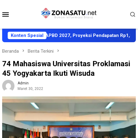
Loncat
ke
Menu
konten
Mobile
i KUA-PPAS APBD 2027, Proyeksi Pendapatan Rp1,8 Triliun
Konten Spesial
Beranda
Berita Terkini
74 Mahasiswa Universitas Proklamasi
45 Yogyakarta Ikuti Wisuda
Admin
Maret 30, 2022