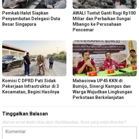
Pemkab Halut Siapkan
AWALI Tuntut Ganti Rugi Rp100
Penyambutan Delegasi Duta
Miliar dan Perbaikan Sungai
Besar Singapura
Mbango ke Perusahaan
Pencemar
Komisi C DPRD Pati Sidak
Mahasiswa UP45 KKN di
Pekerjaan Infrastruktur di 3
Bumijo, Sinergi Kampus dan
Kecamatan, Begini Hasilnya
Warga Wujudkan Lingkungan
Perkotaan Berkelanjutan
Tinggalkan Balasan
Alamat email Anda tidak akan dipublikasikan.
Ruas yang wajib ditandai
*