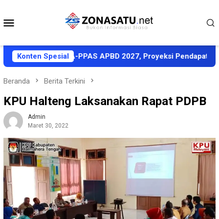
Loncat
ke
Menu
konten
Mobile
 Sepakati KUA-PPAS APBD 2027, Proyeksi Pendapatan Rp1,8 Tr
Konten Spesial
Beranda
Berita Terkini
KPU Halteng Laksanakan Rapat PDPB
Admin
Maret 30, 2022