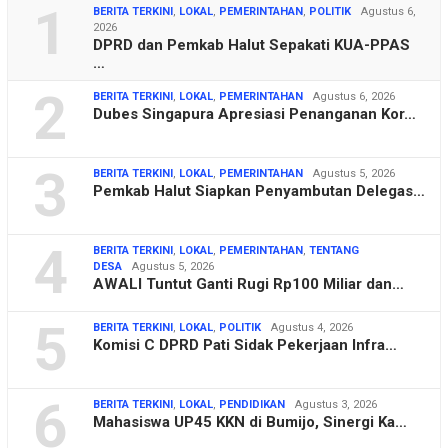
1
BERITA TERKINI
,
LOKAL
,
PEMERINTAHAN
,
POLITIK
Agustus 6,
2026
DPRD dan Pemkab Halut Sepakati KUA-PPAS
…
2
BERITA TERKINI
,
LOKAL
,
PEMERINTAHAN
Agustus 6, 2026
Dubes Singapura Apresiasi Penanganan Kor…
3
BERITA TERKINI
,
LOKAL
,
PEMERINTAHAN
Agustus 5, 2026
Pemkab Halut Siapkan Penyambutan Delegas…
4
BERITA TERKINI
,
LOKAL
,
PEMERINTAHAN
,
TENTANG
DESA
Agustus 5, 2026
AWALI Tuntut Ganti Rugi Rp100 Miliar dan…
5
BERITA TERKINI
,
LOKAL
,
POLITIK
Agustus 4, 2026
Komisi C DPRD Pati Sidak Pekerjaan Infra…
6
BERITA TERKINI
,
LOKAL
,
PENDIDIKAN
Agustus 3, 2026
Mahasiswa UP45 KKN di Bumijo, Sinergi Ka…