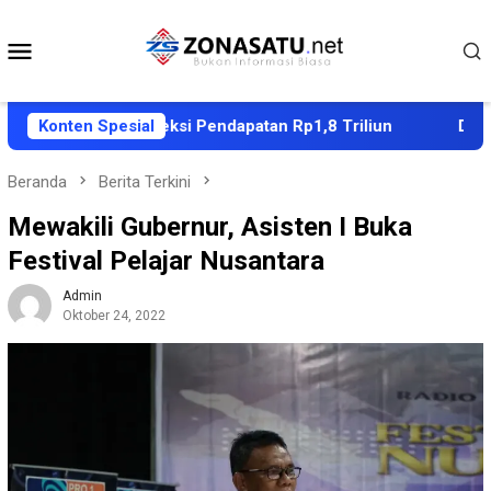
Loncat
ke
Menu
konten
Mobile
 2027, Proyeksi Pendapatan Rp1,8 Triliun
Konten Spesial
Dubes Sing
Beranda
Berita Terkini
Mewakili Gubernur, Asisten I Buka
Festival Pelajar Nusantara
Admin
Oktober 24, 2022