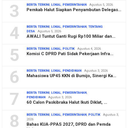
3
BERITA TERKINI
,
LOKAL
,
PEMERINTAHAN
Agustus 5, 2026
Pemkab Halut Siapkan Penyambutan Delegas…
4
BERITA TERKINI
,
LOKAL
,
PEMERINTAHAN
,
TENTANG
DESA
Agustus 5, 2026
AWALI Tuntut Ganti Rugi Rp100 Miliar dan…
5
BERITA TERKINI
,
LOKAL
,
POLITIK
Agustus 4, 2026
Komisi C DPRD Pati Sidak Pekerjaan Infra…
6
BERITA TERKINI
,
LOKAL
,
PENDIDIKAN
Agustus 3, 2026
Mahasiswa UP45 KKN di Bumijo, Sinergi Ka…
7
BERITA TERKINI
,
LOKAL
,
PEMERINTAHAN
,
PENDIDIKAN
Agustus 3, 2026
60 Calon Paskibraka Halut Ikuti Diklat, …
8
BERITA TERKINI
,
LOKAL
,
PEMERINTAHAN
,
POLITIK
Agustus 3,
2026
Bahas KUA-PPAS 2027, DPRD dan Pemda