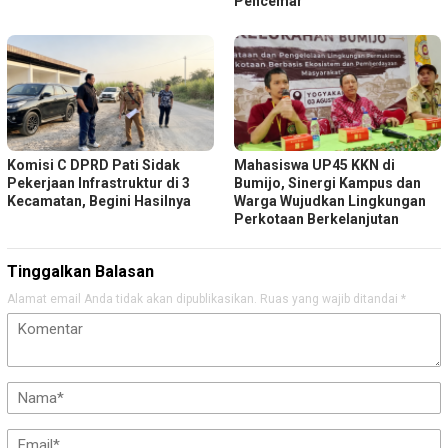
Pencemar
Komisi C DPRD Pati Sidak
Mahasiswa UP45 KKN di
Pekerjaan Infrastruktur di 3
Bumijo, Sinergi Kampus dan
Kecamatan, Begini Hasilnya
Warga Wujudkan Lingkungan
Perkotaan Berkelanjutan
Tinggalkan Balasan
Alamat email Anda tidak akan dipublikasikan.
Ruas yang wajib ditandai
*