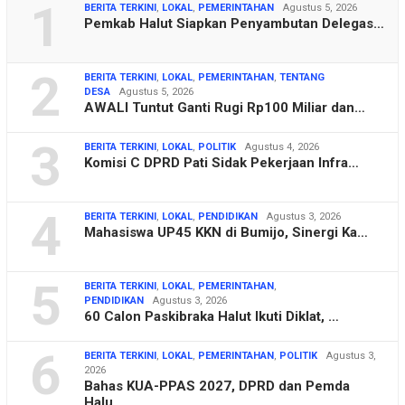
1
BERITA TERKINI
,
LOKAL
,
PEMERINTAHAN
Agustus 5, 2026
Pemkab Halut Siapkan Penyambutan Delegas…
2
BERITA TERKINI
,
LOKAL
,
PEMERINTAHAN
,
TENTANG
DESA
Agustus 5, 2026
AWALI Tuntut Ganti Rugi Rp100 Miliar dan…
3
BERITA TERKINI
,
LOKAL
,
POLITIK
Agustus 4, 2026
Komisi C DPRD Pati Sidak Pekerjaan Infra…
4
BERITA TERKINI
,
LOKAL
,
PENDIDIKAN
Agustus 3, 2026
Mahasiswa UP45 KKN di Bumijo, Sinergi Ka…
5
BERITA TERKINI
,
LOKAL
,
PEMERINTAHAN
,
PENDIDIKAN
Agustus 3, 2026
60 Calon Paskibraka Halut Ikuti Diklat, …
6
BERITA TERKINI
,
LOKAL
,
PEMERINTAHAN
,
POLITIK
Agustus 3,
2026
Bahas KUA-PPAS 2027, DPRD dan Pemda
Halu…