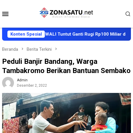
Loncat
ke
Menu
konten
Mobile
ura
Konten Spesial
AWALI Tuntut Ganti Rugi Rp100 Miliar dan Perbai
Beranda
Berita Terkini
Peduli Banjir Bandang, Warga
Tambakromo Berikan Bantuan Sembako
Admin
Desember 2, 2022