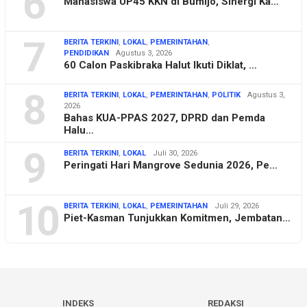
6
Mahasiswa UP45 KKN di Bumijo, Sinergi Ka…
7
BERITA TERKINI
,
LOKAL
,
PEMERINTAHAN
,
PENDIDIKAN
Agustus 3, 2026
60 Calon Paskibraka Halut Ikuti Diklat, …
8
BERITA TERKINI
,
LOKAL
,
PEMERINTAHAN
,
POLITIK
Agustus 3,
2026
Bahas KUA-PPAS 2027, DPRD dan Pemda
Halu…
9
BERITA TERKINI
,
LOKAL
Juli 30, 2026
Peringati Hari Mangrove Sedunia 2026, Pe…
10
BERITA TERKINI
,
LOKAL
,
PEMERINTAHAN
Juli 29, 2026
Piet-Kasman Tunjukkan Komitmen, Jembatan…
INDEKS
REDAKSI