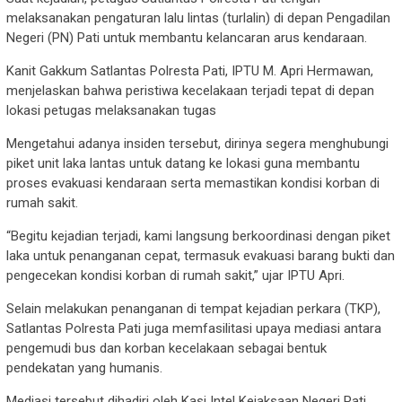
melaksanakan pengaturan lalu lintas (turlalin) di depan Pengadilan
Negeri (PN) Pati untuk membantu kelancaran arus kendaraan.
Kanit Gakkum Satlantas Polresta Pati, IPTU M. Apri Hermawan,
menjelaskan bahwa peristiwa kecelakaan terjadi tepat di depan
lokasi petugas melaksanakan tugas
Mengetahui adanya insiden tersebut, dirinya segera menghubungi
piket unit laka lantas untuk datang ke lokasi guna membantu
proses evakuasi kendaraan serta memastikan kondisi korban di
rumah sakit.
“Begitu kejadian terjadi, kami langsung berkoordinasi dengan piket
laka untuk penanganan cepat, termasuk evakuasi barang bukti dan
pengecekan kondisi korban di rumah sakit,” ujar IPTU Apri.
Selain melakukan penanganan di tempat kejadian perkara (TKP),
Satlantas Polresta Pati juga memfasilitasi upaya mediasi antara
pengemudi bus dan korban kecelakaan sebagai bentuk
pendekatan yang humanis.
Mediasi tersebut dihadiri oleh Kasi Intel Kejaksaan Negeri Pati,