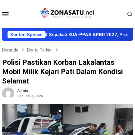
Loncat
ke
Menu
konten
Mobile
Pemkab Halut Sepakati KUA-PPAS APBD 2027, Proyeksi Pendap
Konten Spesial
Beranda
Berita Terkini
Polisi Pastikan Korban Lakalantas
Mobil Milik Kejari Pati Dalam Kondisi
Selamat
Admin
Januari 9, 2026