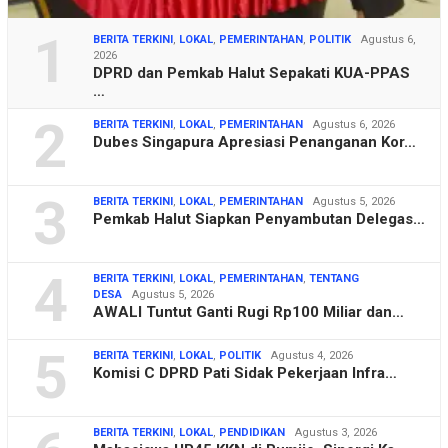
1
BERITA TERKINI
,
LOKAL
,
PEMERINTAHAN
,
POLITIK
Agustus 6,
2026
DPRD dan Pemkab Halut Sepakati KUA-PPAS
…
2
BERITA TERKINI
,
LOKAL
,
PEMERINTAHAN
Agustus 6, 2026
Dubes Singapura Apresiasi Penanganan Kor…
3
BERITA TERKINI
,
LOKAL
,
PEMERINTAHAN
Agustus 5, 2026
Pemkab Halut Siapkan Penyambutan Delegas…
4
BERITA TERKINI
,
LOKAL
,
PEMERINTAHAN
,
TENTANG
DESA
Agustus 5, 2026
AWALI Tuntut Ganti Rugi Rp100 Miliar dan…
5
BERITA TERKINI
,
LOKAL
,
POLITIK
Agustus 4, 2026
Komisi C DPRD Pati Sidak Pekerjaan Infra…
BERITA TERKINI
,
LOKAL
,
PENDIDIKAN
Agustus 3, 2026