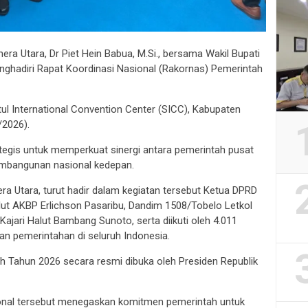
era Utara, Dr Piet Hein Babua, M.Si., bersama Wakil Bupati
nghadiri Rapat Koordinasi Nasional (Rakornas) Pemerintah
tul International Convention Center (SICC), Kabupaten
/2026).
tegis untuk memperkuat sinergi antara pemerintah pusat
mbangunan nasional kedepan.
era Utara, turut hadir dalam kegiatan tersebut Ketua DPRD
lut AKBP Erlichson Pasaribu, Dandim 1508/Tobelo Letkol
Kajari Halut Bambang Sunoto, serta diikuti oleh 4.011
aran pemerintahan di seluruh Indonesia.
 Tahun 2026 secara resmi dibuka oleh Presiden Republik
onal tersebut menegaskan komitmen pemerintah untuk