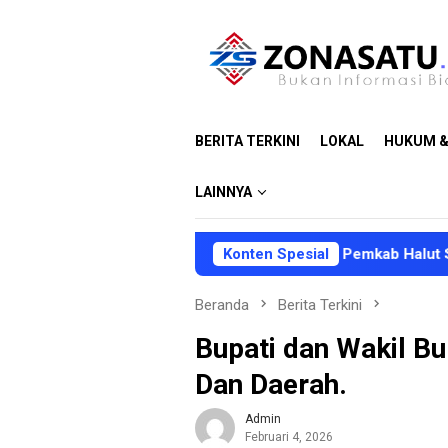
Loncat
ke
konten
BERITA TERKINI
LOKAL
HUKUM &
LAINNYA
Konten Spesial
Pemkab Halut Siapkan Penya
Beranda
Berita Terkini
Bupati dan Wakil B
Dan Daerah.
Admin
Februari 4, 2026