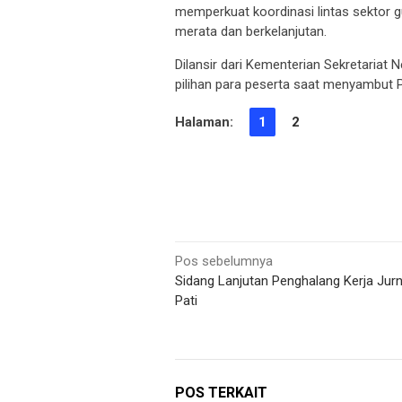
memperkuat koordinasi lintas sektor
merata dan berkelanjutan.
Dilansir dari Kementerian Sekretariat 
pilihan para peserta saat menyambut
Halaman:
1
2
Navigasi
Pos sebelumnya
Sidang Lanjutan Penghalang Kerja Jurna
pos
Pati
POS TERKAIT