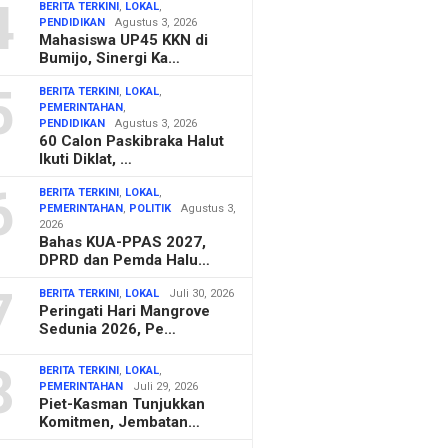
4
BERITA TERKINI
,
LOKAL
,
PENDIDIKAN
Agustus 3, 2026
Mahasiswa UP45 KKN di
Bumijo, Sinergi Ka…
5
BERITA TERKINI
,
LOKAL
,
PEMERINTAHAN
,
PENDIDIKAN
Agustus 3, 2026
60 Calon Paskibraka Halut
Ikuti Diklat, …
6
BERITA TERKINI
,
LOKAL
,
PEMERINTAHAN
,
POLITIK
Agustus 3,
2026
Bahas KUA-PPAS 2027,
DPRD dan Pemda Halu…
7
BERITA TERKINI
,
LOKAL
Juli 30, 2026
Peringati Hari Mangrove
Sedunia 2026, Pe…
8
BERITA TERKINI
,
LOKAL
,
PEMERINTAHAN
Juli 29, 2026
Piet-Kasman Tunjukkan
Komitmen, Jembatan…