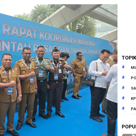
TOPI
M
PO
SA
KP
PA
POPU