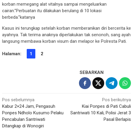
korban memegang alat vitalnya sampai mengeluarkan
cairan.”Perbuatan itu dilakukan berulang di 10 lokasi
berbeda.”katanya
Kasus ini terungkap setelah korban memberanikan diri bercerita ke
ayahnya. Tak terima anaknya diperlakukan tak senonoh, sang ayah
langsung membawa korban visum dan melapor ke Polresta Pati.
Halaman:
1
2
SEBARKAN
Navigasi
Pos sebelumnya
Pos berikutnya
Kabur 2×24 Jam, Pengasuh
Kiai Ponpes di Pati Cabuli
pos
Ponpes Ndholo Kusumo Pelaku
Santriwati 10 Kali, Polisi Jerat 3
Pencabulan Santriwati
Pasal Berlapis
Ditangkap di Wonogiri