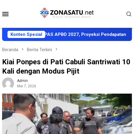
Loncat
ke
Menu
konten
Mobile
epakati KUA-PPAS APBD 2027, Proyeksi Pendapatan Rp1,8 Tri
Konten Spesial
Beranda
Berita Terkini
Kiai Ponpes di Pati Cabuli Santriwati 10
Kali dengan Modus Pijit
Admin
Mei 7, 2026