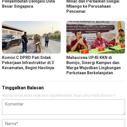
Penyambutan Delegasi Duta
Miliar dan Perbaikan Sungai
Besar Singapura
Mbango ke Perusahaan
Pencemar
Komisi C DPRD Pati Sidak
Mahasiswa UP45 KKN di
Pekerjaan Infrastruktur di 3
Bumijo, Sinergi Kampus dan
Kecamatan, Begini Hasilnya
Warga Wujudkan Lingkungan
Perkotaan Berkelanjutan
Tinggalkan Balasan
Alamat email Anda tidak akan dipublikasikan.
Ruas yang wajib ditandai
*