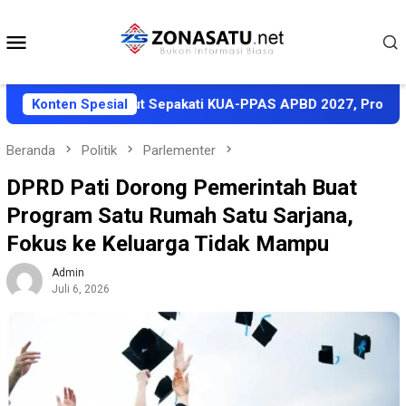
Loncat
ke
Menu
konten
Mobile
 Pemkab Halut Sepakati KUA-PPAS APBD 2027, Proyeksi Pendap
Konten Spesial
Beranda
Politik
Parlementer
DPRD Pati Dorong Pemerintah Buat
Program Satu Rumah Satu Sarjana,
Fokus ke Keluarga Tidak Mampu
Admin
Juli 6, 2026