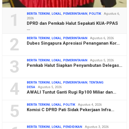
1
BERITA TERKINI
,
LOKAL
,
PEMERINTAHAN
,
POLITIK
Agustus 6,
2026
DPRD dan Pemkab Halut Sepakati KUA-PPAS
…
2
BERITA TERKINI
,
LOKAL
,
PEMERINTAHAN
Agustus 6, 2026
Dubes Singapura Apresiasi Penanganan Kor…
3
BERITA TERKINI
,
LOKAL
,
PEMERINTAHAN
Agustus 5, 2026
Pemkab Halut Siapkan Penyambutan Delegas…
4
BERITA TERKINI
,
LOKAL
,
PEMERINTAHAN
,
TENTANG
DESA
Agustus 5, 2026
AWALI Tuntut Ganti Rugi Rp100 Miliar dan…
5
BERITA TERKINI
,
LOKAL
,
POLITIK
Agustus 4, 2026
Komisi C DPRD Pati Sidak Pekerjaan Infra…
BERITA TERKINI
,
LOKAL
,
PENDIDIKAN
Agustus 3, 2026