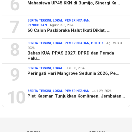
6
Mahasiswa UP45 KKN di Bumijo, Sinergi Ka…
7
BERITA TERKINI
,
LOKAL
,
PEMERINTAHAN
,
PENDIDIKAN
Agustus 3, 2026
60 Calon Paskibraka Halut Ikuti Diklat, …
8
BERITA TERKINI
,
LOKAL
,
PEMERINTAHAN
,
POLITIK
Agustus 3,
2026
Bahas KUA-PPAS 2027, DPRD dan Pemda
Halu…
9
BERITA TERKINI
,
LOKAL
Juli 30, 2026
Peringati Hari Mangrove Sedunia 2026, Pe…
10
BERITA TERKINI
,
LOKAL
,
PEMERINTAHAN
Juli 29, 2026
Piet-Kasman Tunjukkan Komitmen, Jembatan…