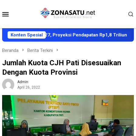
Loncat
ke
Menu
konten
Mobile
AS APBD 2027, Proyeksi Pendapatan Rp1,8 Triliun
Konten Spesial
Dub
Beranda
Berita Terkini
Jumlah Kuota CJH Pati Disesuaikan
Dengan Kuota Provinsi
Admin
April 26, 2022