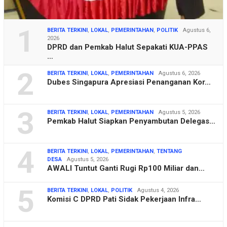
1
BERITA TERKINI
,
LOKAL
,
PEMERINTAHAN
,
POLITIK
Agustus 6,
2026
DPRD dan Pemkab Halut Sepakati KUA-PPAS
…
2
BERITA TERKINI
,
LOKAL
,
PEMERINTAHAN
Agustus 6, 2026
Dubes Singapura Apresiasi Penanganan Kor…
3
BERITA TERKINI
,
LOKAL
,
PEMERINTAHAN
Agustus 5, 2026
Pemkab Halut Siapkan Penyambutan Delegas…
4
BERITA TERKINI
,
LOKAL
,
PEMERINTAHAN
,
TENTANG
DESA
Agustus 5, 2026
AWALI Tuntut Ganti Rugi Rp100 Miliar dan…
5
BERITA TERKINI
,
LOKAL
,
POLITIK
Agustus 4, 2026
Komisi C DPRD Pati Sidak Pekerjaan Infra…