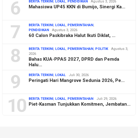
6
BERITA TERKINI
,
LOKAL
,
PENDIDIKAN
Agustus 3, 2026
Mahasiswa UP45 KKN di Bumijo, Sinergi Ka…
7
BERITA TERKINI
,
LOKAL
,
PEMERINTAHAN
,
PENDIDIKAN
Agustus 3, 2026
60 Calon Paskibraka Halut Ikuti Diklat, …
8
BERITA TERKINI
,
LOKAL
,
PEMERINTAHAN
,
POLITIK
Agustus 3,
2026
Bahas KUA-PPAS 2027, DPRD dan Pemda
Halu…
9
BERITA TERKINI
,
LOKAL
Juli 30, 2026
Peringati Hari Mangrove Sedunia 2026, Pe…
10
BERITA TERKINI
,
LOKAL
,
PEMERINTAHAN
Juli 29, 2026
Piet-Kasman Tunjukkan Komitmen, Jembatan…