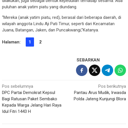
dilakukan, juga sebagai bentuk kepedulian terhadap sesama. Ada
puluhan anak yatim piatu yang diundang.
“Mereka (anak yatim piatu, red), berasal dari beberapa daerah, di
wilayah anggota Lindu Aji Pati Timur, seperti dari Kecamatan
Juana, Batangan, Jaken, dan Puncakwangi,”Katanya.
Halaman:
1
2
SEBARKAN
Navigasi
Pos sebelumnya
Pos berikutnya
DPC Partai Demokrat Kepsul
Pantau Arus Mudik, Irwasda
pos
Bagi Ratusan Paket Sembako
Polda Jateng Kunjungi Blora
Kepada Warga Jelang Hari Raya
Idul Fitri 1443 H