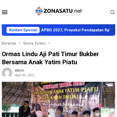
Loncat
ke
Menu
konten
Mobile
ti KUA-PPAS APBD 2027, Proyeksi Pendapatan Rp1,8 Triliun
Konten Spesial
Beranda
Berita Terkini
Ormas Lindu Aji Pati Timur Bukber
Bersama Anak Yatim Piatu
Admin
April 30, 2022