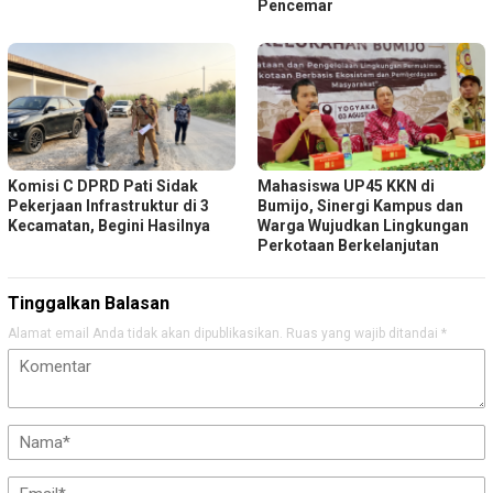
Pencemar
Komisi C DPRD Pati Sidak
Mahasiswa UP45 KKN di
Pekerjaan Infrastruktur di 3
Bumijo, Sinergi Kampus dan
Kecamatan, Begini Hasilnya
Warga Wujudkan Lingkungan
Perkotaan Berkelanjutan
Tinggalkan Balasan
Alamat email Anda tidak akan dipublikasikan.
Ruas yang wajib ditandai
*