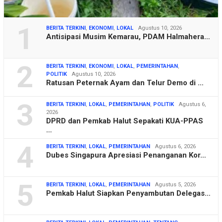
1
BERITA TERKINI
,
EKONOMI
,
LOKAL
Agustus 10, 2026
Antisipasi Musim Kemarau, PDAM Halmahera…
2
BERITA TERKINI
,
EKONOMI
,
LOKAL
,
PEMERINTAHAN
,
POLITIK
Agustus 10, 2026
Ratusan Peternak Ayam dan Telur Demo di …
3
BERITA TERKINI
,
LOKAL
,
PEMERINTAHAN
,
POLITIK
Agustus 6,
2026
DPRD dan Pemkab Halut Sepakati KUA-PPAS
…
4
BERITA TERKINI
,
LOKAL
,
PEMERINTAHAN
Agustus 6, 2026
Dubes Singapura Apresiasi Penanganan Kor…
5
BERITA TERKINI
,
LOKAL
,
PEMERINTAHAN
Agustus 5, 2026
Pemkab Halut Siapkan Penyambutan Delegas…