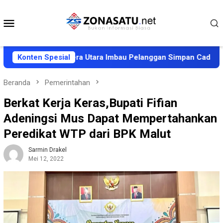
Loncat
ke
Menu
konten
Mobile
PDAM Halmahera Utara Imbau Pelanggan Simpan Cadangan Air
Konten Spesial
Beranda
Pemerintahan
Berkat Kerja Keras,Bupati Fifian
Adeningsi Mus Dapat Mempertahankan
Peredikat WTP dari BPK Malut
Sarmin Drakel
Mei 12, 2022