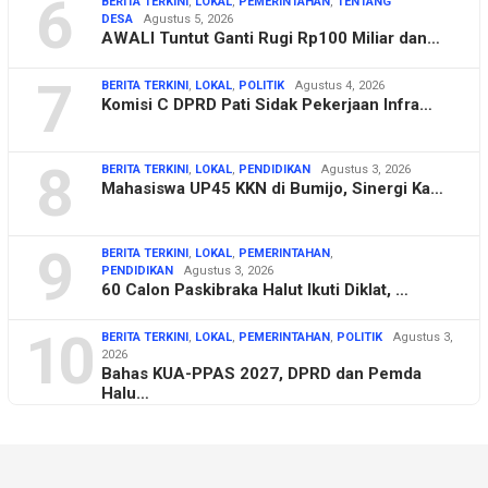
6
BERITA TERKINI
,
LOKAL
,
PEMERINTAHAN
,
TENTANG
DESA
Agustus 5, 2026
AWALI Tuntut Ganti Rugi Rp100 Miliar dan…
7
BERITA TERKINI
,
LOKAL
,
POLITIK
Agustus 4, 2026
Komisi C DPRD Pati Sidak Pekerjaan Infra…
8
BERITA TERKINI
,
LOKAL
,
PENDIDIKAN
Agustus 3, 2026
Mahasiswa UP45 KKN di Bumijo, Sinergi Ka…
9
BERITA TERKINI
,
LOKAL
,
PEMERINTAHAN
,
PENDIDIKAN
Agustus 3, 2026
60 Calon Paskibraka Halut Ikuti Diklat, …
10
BERITA TERKINI
,
LOKAL
,
PEMERINTAHAN
,
POLITIK
Agustus 3,
2026
Bahas KUA-PPAS 2027, DPRD dan Pemda
Halu…