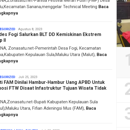
A,Zonasatu.net-Panitia Festival Merah Putih (FMP) Desa
u,Kecamatan Sanana,menggelar Technical Meeting
Baca
ngkapnya
Sarmin
EGORIZED
Agustus 8, 2023
es Fogi Salurkan BLT DD Kemiskinan Ekstrem
Drakel
 II
A, Zonasatu.net-Pemerintah Desa Fogi, Kecamatan
a,Kabupaten Kepulauan Sula,Maluku Utara (Malut),
Baca
ngkapnya
Sarmin
EGORIZED
Juli 25, 2023
ti FAM Dinilai Hambur-Hambur Uang APBD Untuk
Drakel
osi FTW Disaat Infastruktur Tujuan Wisata Tidak
A,Zonasatu.net-Bupati Kabupaten Kepulauan Sula
ul),Maluku Utara, Fifian Adeningsi Mus (FAM),
Baca
ngkapnya