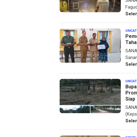
SANAN
Fagud
Sele
UNCAT
Pemd
Tahap
SANAN
Sanan
Sele
UNCAT
Bupa
Prom
Siap
SANAN
(Keps
Sele