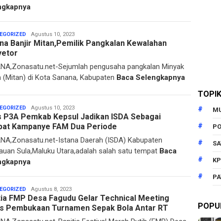
ngkapnya
Sarmin
EGORIZED
Agustus 10, 2023
na Banjir Mitan,Pemilik Pangkalan Kewalahan
Drakel
etor
A,Zonasatu.net-Sejumlah pengusaha pangkalan Minyak
 (Mitan) di Kota Sanana, Kabupaten
Baca Selengkapnya
TOPI
Sarmin
EGORIZED
Agustus 10, 2023
M
s P3A Pemkab Kepsul Jadikan ISDA Sebagai
Drakel
at Kampanye FAM Dua Periode
PO
A,Zonasatu.net-Istana Daerah (ISDA) Kabupaten
SA
auan Sula,Maluku Utara,adalah salah satu tempat
Baca
KP
ngkapnya
PA
Sarmin
EGORIZED
Agustus 8, 2023
tia FMP Desa Fagudu Gelar Technical Meeting
Drakel
POPU
s Pembukaan Turnamen Sepak Bola Antar RT