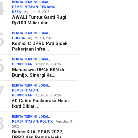
4
BERITA TERKINI
,
LOKAL
,
PEMERINTAHAN
,
TENTANG
DESA
Agustus 5, 2026
AWALI Tuntut Ganti Rugi
Rp100 Miliar dan…
5
BERITA TERKINI
,
LOKAL
,
POLITIK
Agustus 4, 2026
Komisi C DPRD Pati Sidak
Pekerjaan Infra…
6
BERITA TERKINI
,
LOKAL
,
PENDIDIKAN
Agustus 3, 2026
Mahasiswa UP45 KKN di
Bumijo, Sinergi Ka…
7
BERITA TERKINI
,
LOKAL
,
PEMERINTAHAN
,
PENDIDIKAN
Agustus 3, 2026
60 Calon Paskibraka Halut
Ikuti Diklat, …
8
BERITA TERKINI
,
LOKAL
,
PEMERINTAHAN
,
POLITIK
Agustus 3,
2026
Bahas KUA-PPAS 2027,
DPRD dan Pemda Halu…