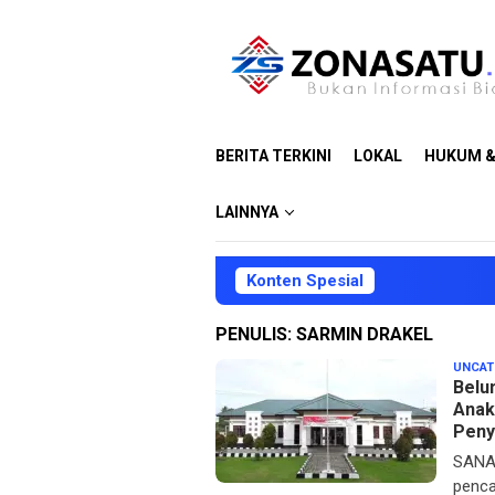
Loncat
ke
konten
BERITA TERKINI
LOKAL
HUKUM &
LAINNYA
Konten Spesial
PENULIS:
SARMIN DRAKEL
UNCAT
Belu
Anak
Peny
SANAN
penca