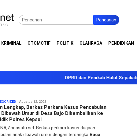
Pencarian
 KRIMINAL
OTOMOTIF
POLITIK
OLAHRAGA
PENDIDIKAN
DPRD dan Pemkab Halut Sepakati KUA-PPAS APB
Sarmin
EGORIZED
Agustus 12, 2023
m Lengkap, Berkas Perkara Kasus Pencabulan
Drakel
 Dibawah Umur di Desa Bajo Dikembalikan ke
idik Polres Kepsul
A,Zonasatu.net-Berkas perkara kasus dugaan
bulan anak dibawah umur dengan tersangka
Baca