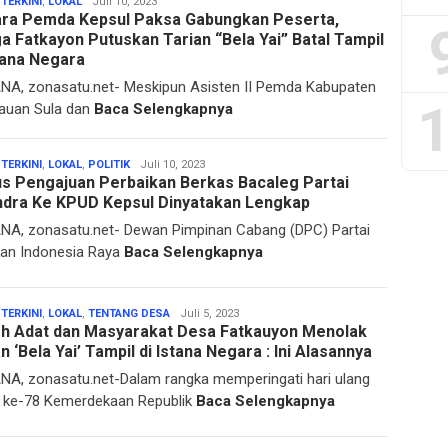
Sarmin
 TERKINI
,
LOKAL
Juli 10, 2023
ra Pemda Kepsul Paksa Gabungkan Peserta,
Drakel
a Fatkayon Putuskan Tarian “Bela Yai” Batal Tampil
stana Negara
A, zonasatu.net- Meskipun Asisten II Pemda Kabupaten
1
auan Sula dan
Baca Selengkapnya
Sarmin
 TERKINI
,
LOKAL
,
POLITIK
Juli 10, 2023
us Pengajuan Perbaikan Berkas Bacaleg Partai
Drakel
ndra Ke KPUD Kepsul Dinyatakan Lengkap
A, zonasatu.net- Dewan Pimpinan Cabang (DPC) Partai
an Indonesia Raya
Baca Selengkapnya
Sarmin
 TERKINI
,
LOKAL
,
TENTANG DESA
Juli 5, 2023
h Adat dan Masyarakat Desa Fatkauyon Menolak
Drakel
n ‘Bela Yai’ Tampil di Istana Negara : Ini Alasannya
A, zonasatu.net-Dalam rangka memperingati hari ulang
 ke-78 Kemerdekaan Republik
Baca Selengkapnya