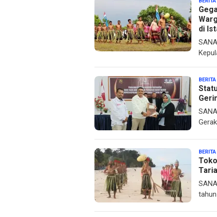
BERITA
Gega
Warg
di I
SANAN
Kepul
BERITA
Stat
Geri
SANAN
Gerak
BERITA
Toko
Taria
SANAN
tahun