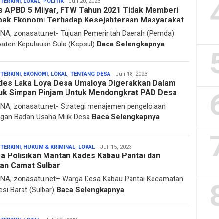
Sarmin
 TERKINI
,
LOKAL
,
POLITIK
Juli 20, 2023
s APBD 5 Milyar, FTW Tahun 2021 Tidak Memberi
Drakel
ak Ekonomi Terhadap Kesejahteraan Masyarakat
A, zonasatu.net- Tujuan Pemerintah Daerah (Pemda)
aten Kepulauan Sula (Kepsul)
Baca Selengkapnya
Sarmin
 TERKINI
,
EKONOMI
,
LOKAL
,
TENTANG DESA
Juli 18, 2023
es Laka Loya Desa Umaloya Digerakkan Dalam
Drakel
uk Simpan Pinjam Untuk Mendongkrat PAD Desa
A, zonasatu.net- Strategi menajemen pengelolaan
gan Badan Usaha Milik Desa
Baca Selengkapnya
Sarmin
 TERKINI
,
HUKUM & KRIMINAL
,
LOKAL
Juli 15, 2023
a Polisikan Mantan Kades Kabau Pantai dan
Drakel
an Camat Sulbar
A, zonasatu.net– Warga Desa Kabau Pantai Kecamatan
esi Barat (Sulbar)
Baca Selengkapnya