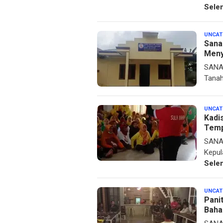
Sele
UNCAT
Sana
Meny
SANAN
Tanah
UNCAT
Kadi
Temp
SANAN
Kepul
Sele
UNCAT
Pani
Baha