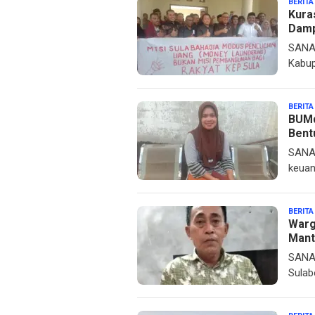
BERITA
Kura
Damp
SANAN
Kabup
BERITA
BUMd
Bent
SANAN
keuan
BERITA
Warg
Mant
SANAN
Sulab