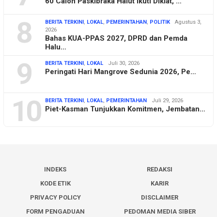
60 Calon Paskibraka Halut Ikuti Diklat, …
8
BERITA TERKINI
,
LOKAL
,
PEMERINTAHAN
,
POLITIK
Agustus 3,
2026
Bahas KUA-PPAS 2027, DPRD dan Pemda
Halu…
9
BERITA TERKINI
,
LOKAL
Juli 30, 2026
Peringati Hari Mangrove Sedunia 2026, Pe…
10
BERITA TERKINI
,
LOKAL
,
PEMERINTAHAN
Juli 29, 2026
Piet-Kasman Tunjukkan Komitmen, Jembatan…
INDEKS
REDAKSI
KODE ETIK
KARIR
PRIVACY POLICY
DISCLAIMER
FORM PENGADUAN
PEDOMAN MEDIA SIBER