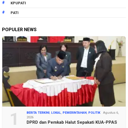
KPUPATI
PATI
POPULER NEWS
1
BERITA TERKINI
,
LOKAL
,
PEMERINTAHAN
,
POLITIK
Agustus 6,
2026
DPRD dan Pemkab Halut Sepakati KUA-PPAS
…