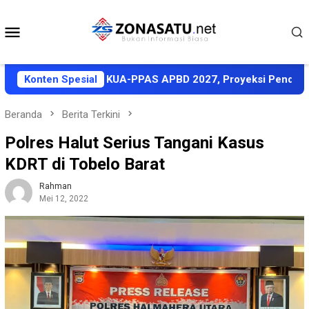
Loncat
ke
Menu
konten
Mobile
Halut Sepakati KUA-PPAS APBD 2027, Proyeksi Pendapatan Rp1
Konten Spesial
Beranda
Berita Terkini
Polres Halut Serius Tangani Kasus
KDRT di Tobelo Barat
Rahman
Mei 12, 2022