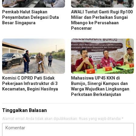
Pemkab Halut Siapkan
AWALI Tuntut Ganti Rugi Rp100
Penyambutan Delegasi Duta
Miliar dan Perbaikan Sungai
Besar Singapura
Mbango ke Perusahaan
Pencemar
Komisi C DPRD Pati Sidak
Mahasiswa UP45 KKN di
Pekerjaan Infrastruktur di 3
Bumijo, Sinergi Kampus dan
Kecamatan, Begini Hasilnya
Warga Wujudkan Lingkungan
Perkotaan Berkelanjutan
Tinggalkan Balasan
Alamat email Anda tidak akan dipublikasikan.
Ruas yang wajib ditandai
*