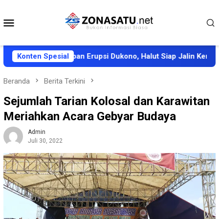
Loncat
ke
Menu
konten
Mobile
anganan Korban Erupsi Dukono, Halut Siap Jalin Kerja Sama
Konten Spesial
Beranda
Berita Terkini
Sejumlah Tarian Kolosal dan Karawitan
Meriahkan Acara Gebyar Budaya
Admin
Juli 30, 2022