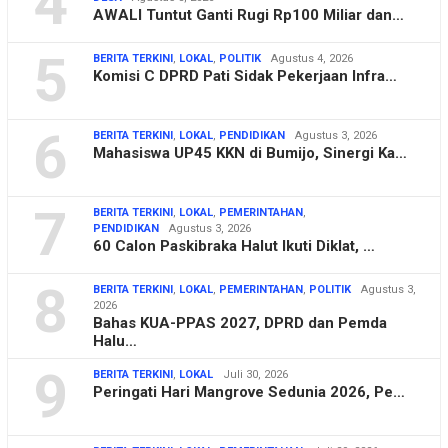
4
AWALI Tuntut Ganti Rugi Rp100 Miliar dan…
5
BERITA TERKINI
,
LOKAL
,
POLITIK
Agustus 4, 2026
Komisi C DPRD Pati Sidak Pekerjaan Infra…
6
BERITA TERKINI
,
LOKAL
,
PENDIDIKAN
Agustus 3, 2026
Mahasiswa UP45 KKN di Bumijo, Sinergi Ka…
7
BERITA TERKINI
,
LOKAL
,
PEMERINTAHAN
,
PENDIDIKAN
Agustus 3, 2026
60 Calon Paskibraka Halut Ikuti Diklat, …
8
BERITA TERKINI
,
LOKAL
,
PEMERINTAHAN
,
POLITIK
Agustus 3,
2026
Bahas KUA-PPAS 2027, DPRD dan Pemda
Halu…
9
BERITA TERKINI
,
LOKAL
Juli 30, 2026
Peringati Hari Mangrove Sedunia 2026, Pe…