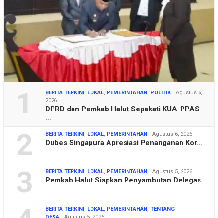
1
BERITA TERKINI
,
LOKAL
,
PEMERINTAHAN
,
POLITIK
Agustus 6,
2026
DPRD dan Pemkab Halut Sepakati KUA-PPAS
…
2
BERITA TERKINI
,
LOKAL
,
PEMERINTAHAN
Agustus 6, 2026
Dubes Singapura Apresiasi Penanganan Kor…
3
BERITA TERKINI
,
LOKAL
,
PEMERINTAHAN
Agustus 5, 2026
Pemkab Halut Siapkan Penyambutan Delegas…
BERITA TERKINI
,
LOKAL
,
PEMERINTAHAN
,
TENTANG
DESA
Agustus 5, 2026