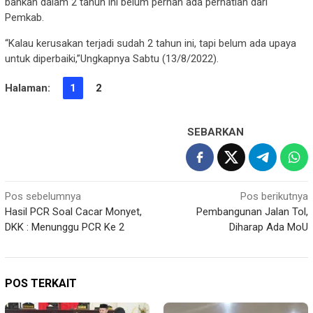
bahkan dalam 2 tahun ini belum pernah ada perhatian dari
Pemkab.
“Kalau kerusakan terjadi sudah 2 tahun ini, tapi belum ada upaya
untuk diperbaiki,”Ungkapnya Sabtu (13/8/2022).
Halaman:
1
2
SEBARKAN
Navigasi
Pos sebelumnya
Pos berikutnya
Hasil PCR Soal Cacar Monyet,
Pembangunan Jalan Tol,
pos
DKK : Menunggu PCR Ke 2
Diharap Ada MoU
POS TERKAIT