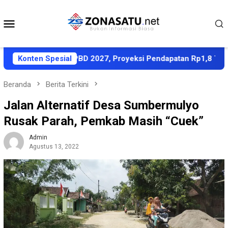
Loncat
ke
Menu
konten
Mobile
KUA-PPAS APBD 2027, Proyeksi Pendapatan Rp1,8 Triliun
Konten Spesial
Beranda
Berita Terkini
Jalan Alternatif Desa Sumbermulyo
Rusak Parah, Pemkab Masih “Cuek”
Admin
Agustus 13, 2022