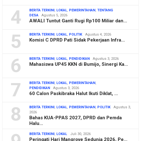
4
BERITA TERKINI
,
LOKAL
,
PEMERINTAHAN
,
TENTANG
DESA
Agustus 5, 2026
AWALI Tuntut Ganti Rugi Rp100 Miliar dan…
5
BERITA TERKINI
,
LOKAL
,
POLITIK
Agustus 4, 2026
Komisi C DPRD Pati Sidak Pekerjaan Infra…
6
BERITA TERKINI
,
LOKAL
,
PENDIDIKAN
Agustus 3, 2026
Mahasiswa UP45 KKN di Bumijo, Sinergi Ka…
7
BERITA TERKINI
,
LOKAL
,
PEMERINTAHAN
,
PENDIDIKAN
Agustus 3, 2026
60 Calon Paskibraka Halut Ikuti Diklat, …
8
BERITA TERKINI
,
LOKAL
,
PEMERINTAHAN
,
POLITIK
Agustus 3,
2026
Bahas KUA-PPAS 2027, DPRD dan Pemda
Halu…
9
BERITA TERKINI
,
LOKAL
Juli 30, 2026
Peringati Hari Mangrove Sedunia 2026, Pe…