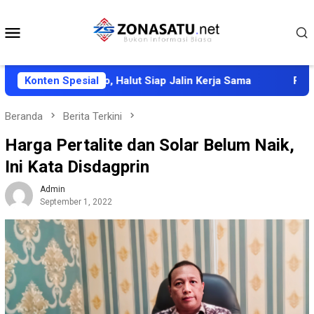
Loncat
ke
Menu
konten
Mobile
upsi Dukono, Halut Siap Jalin Kerja Sama
Konten Spesial
Pemkab Halu
Beranda
Berita Terkini
Harga Pertalite dan Solar Belum Naik,
Ini Kata Disdagprin
Admin
September 1, 2022