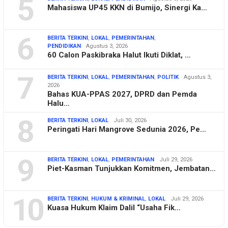
5
Mahasiswa UP45 KKN di Bumijo, Sinergi Ka…
6
BERITA TERKINI
,
LOKAL
,
PEMERINTAHAN
,
PENDIDIKAN
Agustus 3, 2026
60 Calon Paskibraka Halut Ikuti Diklat, …
7
BERITA TERKINI
,
LOKAL
,
PEMERINTAHAN
,
POLITIK
Agustus 3,
2026
Bahas KUA-PPAS 2027, DPRD dan Pemda
Halu…
8
BERITA TERKINI
,
LOKAL
Juli 30, 2026
Peringati Hari Mangrove Sedunia 2026, Pe…
9
BERITA TERKINI
,
LOKAL
,
PEMERINTAHAN
Juli 29, 2026
Piet-Kasman Tunjukkan Komitmen, Jembatan…
10
BERITA TERKINI
,
HUKUM & KRIMINAL
,
LOKAL
Juli 29, 2026
Kuasa Hukum Klaim Dalil “Usaha Fik…