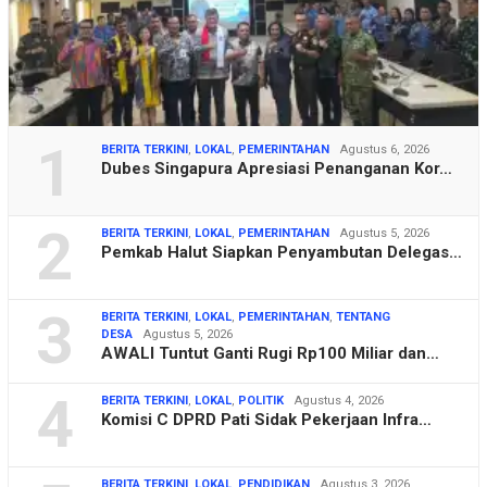
1
BERITA TERKINI
,
LOKAL
,
PEMERINTAHAN
Agustus 6, 2026
Dubes Singapura Apresiasi Penanganan Kor…
2
BERITA TERKINI
,
LOKAL
,
PEMERINTAHAN
Agustus 5, 2026
Pemkab Halut Siapkan Penyambutan Delegas…
3
BERITA TERKINI
,
LOKAL
,
PEMERINTAHAN
,
TENTANG
DESA
Agustus 5, 2026
AWALI Tuntut Ganti Rugi Rp100 Miliar dan…
4
BERITA TERKINI
,
LOKAL
,
POLITIK
Agustus 4, 2026
Komisi C DPRD Pati Sidak Pekerjaan Infra…
BERITA TERKINI
,
LOKAL
,
PENDIDIKAN
Agustus 3, 2026