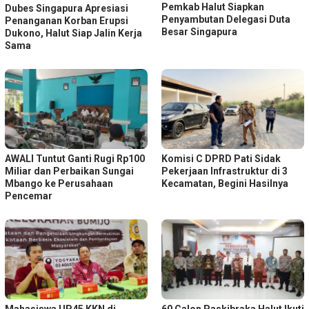
Pemkab Halut Siapkan
Dubes Singapura Apresiasi
Penyambutan Delegasi Duta
Penanganan Korban Erupsi
Besar Singapura
Dukono, Halut Siap Jalin Kerja
Sama
AWALI Tuntut Ganti Rugi Rp100
Komisi C DPRD Pati Sidak
Miliar dan Perbaikan Sungai
Pekerjaan Infrastruktur di 3
Mbango ke Perusahaan
Kecamatan, Begini Hasilnya
Pencemar
Mahasiswa UP45 KKN di
60 Calon Paskibraka Halut Ikuti