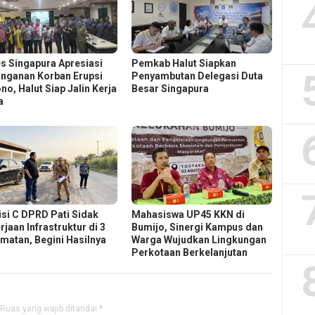
s Singapura Apresiasi
Pemkab Halut Siapkan
nganan Korban Erupsi
Penyambutan Delegasi Duta
no, Halut Siap Jalin Kerja
Besar Singapura
a
si C DPRD Pati Sidak
Mahasiswa UP45 KKN di
jaan Infrastruktur di 3
Bumijo, Sinergi Kampus dan
matan, Begini Hasilnya
Warga Wujudkan Lingkungan
Perkotaan Berkelanjutan
Ruas yang wajib ditandai
*