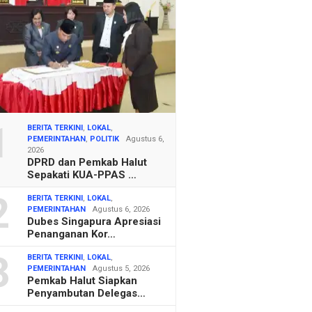
1
BERITA TERKINI
,
LOKAL
,
PEMERINTAHAN
,
POLITIK
Agustus 6,
2026
DPRD dan Pemkab Halut
Sepakati KUA-PPAS …
2
BERITA TERKINI
,
LOKAL
,
PEMERINTAHAN
Agustus 6, 2026
Dubes Singapura Apresiasi
Penanganan Kor…
3
BERITA TERKINI
,
LOKAL
,
PEMERINTAHAN
Agustus 5, 2026
Pemkab Halut Siapkan
Penyambutan Delegas…