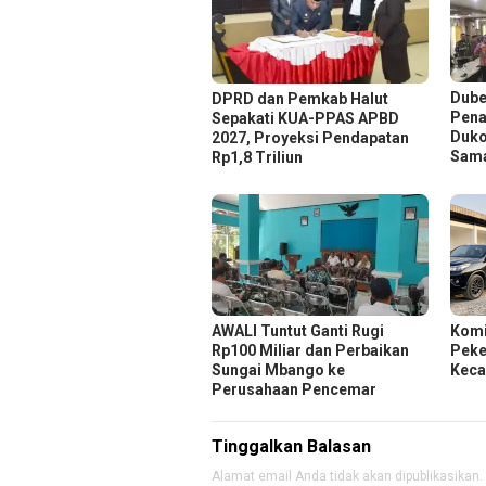
Dube
DPRD dan Pemkab Halut
Pena
Sepakati KUA-PPAS APBD
Duko
2027, Proyeksi Pendapatan
Sam
Rp1,8 Triliun
AWALI Tuntut Ganti Rugi
Komi
Rp100 Miliar dan Perbaikan
Peker
Sungai Mbango ke
Keca
Perusahaan Pencemar
Tinggalkan Balasan
Alamat email Anda tidak akan dipublikasikan.