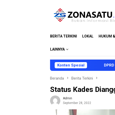
Loncat
ke
konten
BERITA TERKINI
LOKAL
HUKUM &
LAINNYA
Konten Spesial
DPRD dan Pemka
Beranda
Berita Terkini
Status Kades Diang
Admin
September 28, 2022